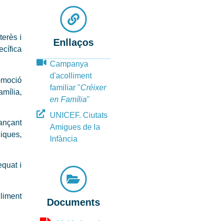
terès i
Enllaços
ecífica
Campanya
d'acolliment
romoció
familiar "
Créixer
amília,
en Família
"
UNICEF. Ciutats
jançant
Amigues de la
giques,
Infància
equat i
liment
Documents