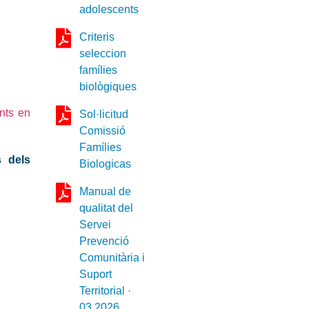
adolescents
Criteris
seleccion
famílies
biològiques
ents en
Sol·licitud
Comissió
Famílies
s dels
Biologicas
Manual de
qualitat del
Servei
Prevenció
Comunitària i
Suport
Territorial ·
03.2026