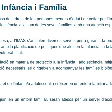
 Infància i Família
a dels drets de les persones menors d’edat i de vetlar per l’in
dolescència, així com de les seves famílies, amb una atenció esp
esa, a l’IMAS s’articulen diversos serveis per a garantir la p
 amb la planificació de polítiques que afecten la infància i a la f
ulnerabilitat.
lació en matèria de protecció a la infància i adolescència, mit
ció necessaris, es dirigeixen a acompanyar les famílies biolò
dret de l’infant i/o adolescent a créixer en un entorn familiar ad
in en un entorn familiar, seran atesos per un servei d’acol