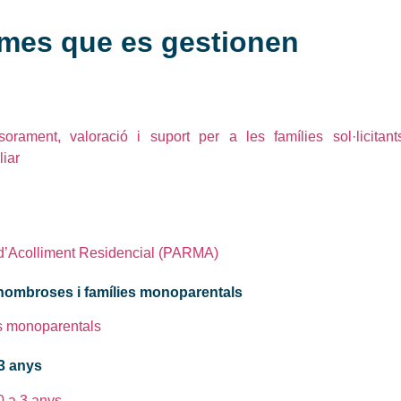
ames que es gestionen
sorament, valoració i suport per a les famílies sol·licitant
iar
 d’Acolliment Residencial (PARMA)
s nombroses i famílies monoparentals
es monoparentals
 3 anys
0 a 3 anys