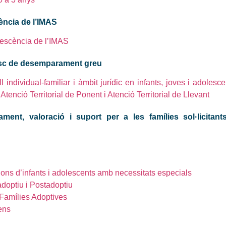
cència de l’IMAS
olescència de l’IMAS
 risc de desemparament greu
l individual-familiar i àmbit jurídic en infants, joves i adolesc
enció Territorial de Ponent i Atenció Territorial de Llevant
ment, valoració i suport per a les famílies sol·licitant
ons d’infants i adolescents amb necessitats especials
optiu i Postadoptiu
Famílies Adoptives
ens