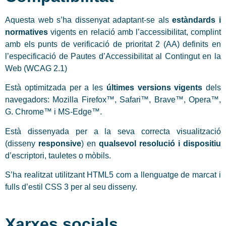
Aquesta web s’ha dissenyat adaptant-se als
estàndards i
normatives
vigents en relació amb l’accessibilitat, complint
amb els punts de verificació de prioritat 2 (AA) definits en
l’especificació de Pautes d’Accessibilitat al Contingut en la
Web (WCAG 2.1)
Està optimitzada per a les
últimes versions vigents
dels
navegadors: Mozilla Firefox™, Safari™, Brave™, Opera™,
G. Chrome™ i MS-Edge™.
Està dissenyada per a la seva correcta visualització
(disseny
responsive
) en
qualsevol resolució i dispositiu
d’escriptori, tauletes o mòbils.
S’ha realitzat utilitzant HTML5 com a llenguatge de marcat i
fulls d’estil CSS 3 per al seu disseny.
Xarxes socials