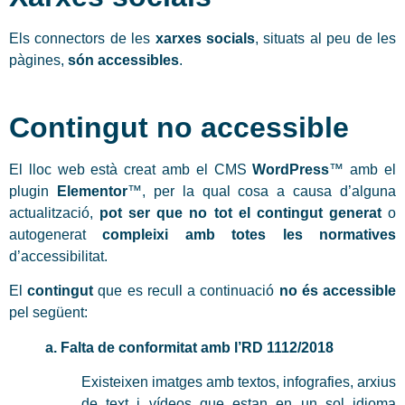
Els connectors de les
xarxes socials
, situats al peu de les
pàgines,
són accessibles
.
Contingut no accessible
El lloc web està creat amb el CMS
WordPress
™ amb el
plugin
Elementor
™, per la qual cosa a causa d’alguna
actualització,
pot ser que no tot el contingut generat
o
autogenerat
compleixi amb totes les normatives
d’accessibilitat.
El
contingut
que es recull a continuació
no és accessible
pel següent:
a. Falta de conformitat amb l’RD 1112/2018
Existeixen imatges amb textos, infografies, arxius
de text i vídeos que estan en un sol idioma