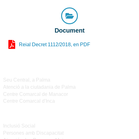
Document
Reial Decret 1112/2018, en PDF
Seus de l'IMAS
Seu Central, a Palma
Atenció a la ciutadania de Palma
Centre Comarcal de Manacor
Centre Comarcal d'Inca
Serveis
Inclusió Social
Persones amb Discapacitat