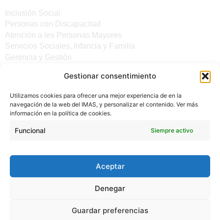
Inclusión Social
Personas con Discapacitad
Atención a les Personas Mayores
Servicios Sociales, Infancia y Familia
Gerencia y Gestión
Gestionar consentimiento
Otros enlaces
Utilizamos cookies para ofrecer una mejor experiencia de en la
Noticias
navegación de la web del IMAS, y personalizar el contenido. Ver más
Sede electrónica del CiM
información en la política de cookies.
Aviso legal
Protección de Datos
Funcional
Siempre activo
Política de cookies
Accesibilidad
Aceptar
Denegar
Guardar preferencias