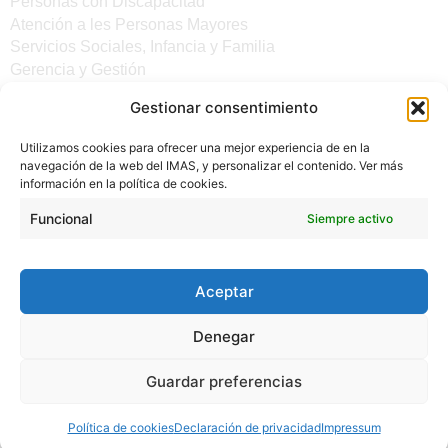
Personas con Discapacitad
Atención a les Personas Mayores
Servicios Sociales, Infancia y Familia
Gerencia y Gestión
Gestionar consentimiento
Otros enlaces
Utilizamos cookies para ofrecer una mejor experiencia de en la
Noticias
navegación de la web del IMAS, y personalizar el contenido. Ver más
Sede electrónica del CiM
información en la política de cookies.
Aviso legal
Protección de Datos
Funcional
Siempre activo
Política de cookies
Accesibilidad
Aceptar
Denegar
Guardar preferencias
(C) 2024 - INSTITUTO MALLORQUÍN DE ASUNTOS
Política de cookies
Declaración de privacidad
Impressum
SOCIALES - CONSELL DE MALLORCA