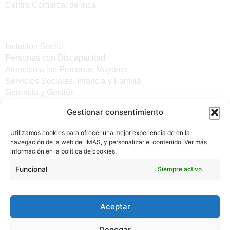
Centro Comarcal de Inca
Servicios
Inclusión Social
Personas con Discapacitad
Atención a les Personas Mayores
Servicios Sociales, Infancia y Familia
Gerencia y Gestión
Gestionar consentimiento
Otros enlaces
Utilizamos cookies para ofrecer una mejor experiencia de en la
Noticias
navegación de la web del IMAS, y personalizar el contenido. Ver más
Sede electrónica del CiM
información en la política de cookies.
Aviso legal
Protección de Datos
Funcional
Siempre activo
Política de cookies
Accesibilidad
Aceptar
Denegar