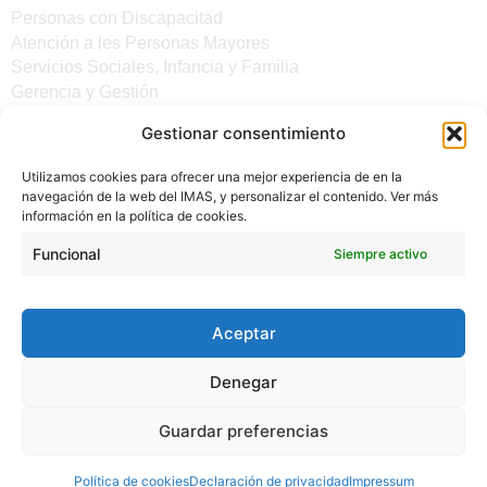
Personas con Discapacitad
Atención a les Personas Mayores
Servicios Sociales, Infancia y Familia
Gerencia y Gestión
Gestionar consentimiento
Otros enlaces
Utilizamos cookies para ofrecer una mejor experiencia de en la
Noticias
navegación de la web del IMAS, y personalizar el contenido. Ver más
Sede electrónica del CiM
información en la política de cookies.
Aviso legal
Protección de Datos
Funcional
Siempre activo
Política de cookies
Accesibilidad
Aceptar
Denegar
Guardar preferencias
(C) 2024 - INSTITUTO MALLORQUÍN DE ASUNTOS
Política de cookies
Declaración de privacidad
Impressum
SOCIALES - CONSELL DE MALLORCA