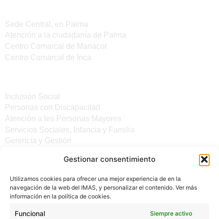
Sedes del IMAS
Sede Central, en Palma
Atención a la ciudadanía de Palma
Centro Comarcal de Manacor
Centro Comarcal de Inca
Servicios
Inclusión Social
Personas con Discapacitad
Atención a les Personas Mayores
Servicios Sociales, Infancia y Familia
Gerencia y Gestión
Gestionar consentimiento
Otros enlaces
Utilizamos cookies para ofrecer una mejor experiencia de en la
Noticias
navegación de la web del IMAS, y personalizar el contenido. Ver más
Sede electrónica del CiM
información en la política de cookies.
Aviso legal
Protección de Datos
Funcional
Siempre activo