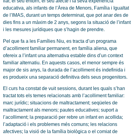
llar, el seu entorn, el seu afecte i la seva experiència
educativa, als infants de l’Àrea de Menors, Família i Igualtat
de l’IMAS, durant un temps determinat, que pot anar des de
dies fins a un màxim de 2 anys, segons la situació de l’infant
i les mesures jurídiques que s’hagin de prendre.
Pel que fa a les Famílies Niu, es tracta d’un programa
d’acolliment familiar permanent, en família aliena, que
ofereix a l’infant una alternativa estable dins d’un context
familiar alternatiu. En aquests casos, el menor sempre és
major de sis anys, la durada de l’acolliment és indefinida i
es produeix una separació definitiva dels seus progenitors.
El curs ha constat de vuit sessions, durant les quals s’han
tractat tots els temes relacionats amb l’acolliment familiar:
marc jurídic; situacions de maltractament; seqüeles de
maltractament als menors; pautes educatives; suport a
l’acolliment; la preparació per rebre un infant en acollida;
l’adaptació i els problemes més comuns; les relacions
afectives; la visió de la família biològica o el comiat de