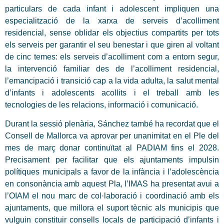
particulars de cada infant i adolescent impliquen una
especialització de la xarxa de serveis d’acolliment
residencial, sense oblidar els objectius compartits per tots
els serveis per garantir el seu benestar i que giren al voltant
de cinc temes: els serveis d’acolliment com a entorn segur,
la intervenció familiar des de l’acolliment residencial,
l’emancipació i transició cap a la vida adulta, la salut mental
d’infants i adolescents acollits i el treball amb les
tecnologies de les relacions, informació i comunicació.
Durant la sessió plenària, Sánchez també ha recordat que el
Consell de Mallorca va aprovar per unanimitat en el Ple del
mes de març donar continuïtat al PADIAM fins el 2028.
Precisament per facilitar que els ajuntaments impulsin
polítiques municipals a favor de la infància i l’adolescència
en consonància amb aquest Pla, l’IMAS ha presentat avui a
l’OIAM el nou marc de col·laboració i coordinació amb els
ajuntaments, que millora el suport tècnic als municipis que
vulguin constituir consells locals de participació d’infants i