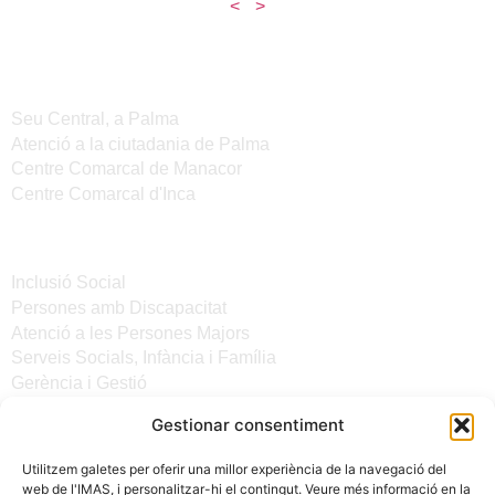
<
>
Seus de l'IMAS
Seu Central, a Palma
Atenció a la ciutadania de Palma
Centre Comarcal de Manacor
Centre Comarcal d'Inca
Serveis
Inclusió Social
Persones amb Discapacitat
Atenció a les Persones Majors
Serveis Socials, Infància i Família
Gerència i Gestió
Gestionar consentiment
Altres enllaços
Utilitzem galetes per oferir una millor experiència de la navegació del
Notícies
web de l'IMAS, i personalitzar-hi el contingut. Veure més informació en la