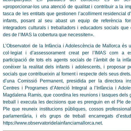
«proporcionar-los una atenció de qualitat i contribuir a la i
tasca de les entitats que gestionen l’acolliment residencial 
infants, posant al seu abast un equip de referència fo
integradors culturals i treballadors i educadors socials que 
des de l’IMAS la cobertura que necessiten».
L’Observatori de la Infància i Adolescència de Mallorca és 
col·legiat i d’assessorament creat per l’IMAS com a e
participació de tots els agents socials de l’àmbit de la infà
conèixer la realitat dels infants i adolescents, i proposar p
socials que contribueixin al foment i respecte dels seus dret
d’una Comissió Permanent, presidida per la directora in
Centres i Programes d’Atenció Integral a l’Infància i Adole
Magdalena Ramis, que coordina les reunions i tasques dels 
treball i executa les decisions que es prenguin en el Ple de
Ple que reuneix institucions públiques, cossos professional
parlamentària, i els grups de treball encarregats d’est
https://www.observatoridelainfanciamallorca.net.