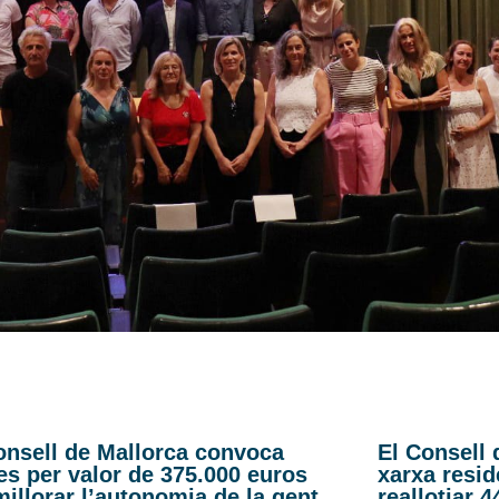
onsell de Mallorca convoca
El Consell 
es per valor de 375.000 euros
xarxa resid
millorar l’autonomia de la gent
reallotjar 