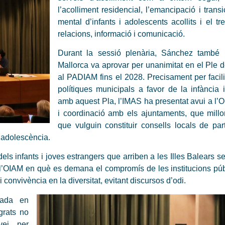
l’acolliment residencial, l’emancipació i transi
mental d’infants i adolescents acollits i el t
relacions, informació i comunicació.
Durant la sessió plenària, Sánchez també 
Mallorca va aprovar per unanimitat en el Ple 
al PADIAM fins el 2028. Precisament per facil
polítiques municipals a favor de la infància
amb aquest Pla, l’IMAS ha presentat avui a l’
i coordinació amb els ajuntaments, que millor
que vulguin constituir consells locals de part
i adolescència.
 dels infants i joves estrangers que arriben a les Illes Balears 
l’OIAM en què es demana el compromís de les institucions púb
i convivència en la diversitat, evitant discursos d’odi.
sada en
grats no
vei per