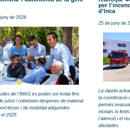
per l’incen
d’Inca
 juny de 2026
25 de juny de 
La ràpida actua
udes de l’IMAS es poden sol·licitar fins
la coordinació
de juliol i cobreixen despeses de material
permès evacuar
ort tècnic i de mobilitat adquirides
mortals ni feri
 el 2025
l’atenció i el r
afectades