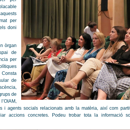
mplacable
d’aquests
rmat per
els doni
un òrgan
spai de
ncia per
olítiques
s. Consta
sular de
scència,
grups de
 l’OIAM,
s i agents socials relacionats amb la matèria, així com parti
udiar accions concretes. Podeu trobar tota la informació