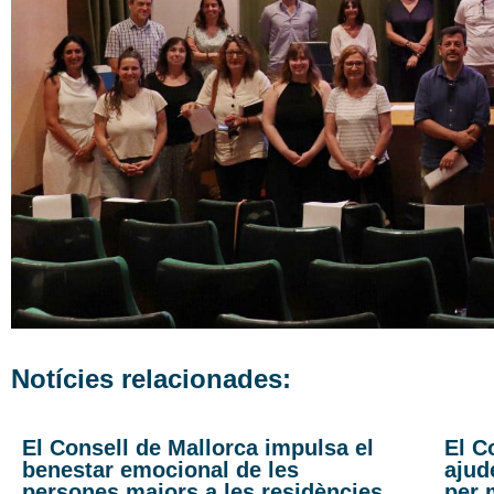
Notícies relacionades:
El Consell de Mallorca impulsa el
El C
benestar emocional de les
ajud
persones majors a les residències
per 