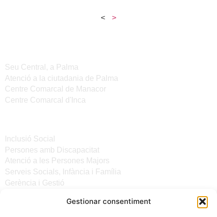
<
>
Seus de l'IMAS
Seu Central, a Palma
Atenció a la ciutadania de Palma
Centre Comarcal de Manacor
Centre Comarcal d'Inca
Serveis
Inclusió Social
Persones amb Discapacitat
Atenció a les Persones Majors
Serveis Socials, Infància i Família
Gerència i Gestió
Gestionar consentiment
Altres enllaços