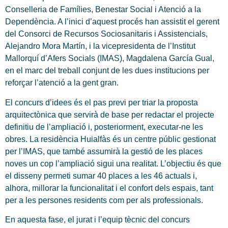
Conselleria de Famílies, Benestar Social i Atenció a la
Dependència. A l’inici d’aquest procés han assistit el gerent
del Consorci de Recursos Sociosanitaris i Assistencials,
Alejandro Mora Martín, i la vicepresidenta de l’Institut
Mallorquí d’Afers Socials (IMAS), Magdalena García Gual,
en el marc del treball conjunt de les dues institucions per
reforçar l’atenció a la gent gran.
El concurs d’idees és el pas previ per triar la proposta
arquitectònica que servirà de base per redactar el projecte
definitiu de l’ampliació i, posteriorment, executar-ne les
obres. La residència Huialfàs és un centre públic gestionat
per l’IMAS, que també assumirà la gestió de les places
noves un cop l’ampliació sigui una realitat. L’objectiu és que
el disseny permeti sumar 40 places a les 46 actuals i,
alhora, millorar la funcionalitat i el confort dels espais, tant
per a les persones residents com per als professionals.
En aquesta fase, el jurat i l’equip tècnic del concurs