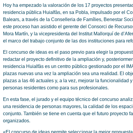
Hoy ha empezado la valoración de los 17 proyectos presentad
residencia pública Huialfàs, en sa Pobla, impulsado por el Con
Balears, a través de la Conselleria de Famílies, Benestar Soci
este proceso han asistido el gerente del Consorci de Recursos
Mora Martín, y la vicepresidenta del Institut Mallorquí de d’A
el marco del trabajo conjunto de las dos instituciones para re
El concurso de ideas es el paso previo para elegir la propues
redactar el proyecto definitivo de la ampliación y, posteriormen
residencia Huialfàs es un centro público gestionado por el IM
plazas nuevas una vez la ampliación sea una realidad. El obj
plazas a las 46 actuales y, a la vez, mejorar la funcionalidad y
personas residentes como para sus profesionales.
En esta fase, el jurado y el equipo técnico del concurso anal
una residencia de personas mayores, la calidad de los espacios
conjunto. También se tiene en cuenta que el futuro proyecto fac
organizados.
«El concurso de ideas permite seleccionar la mejor propuesta 