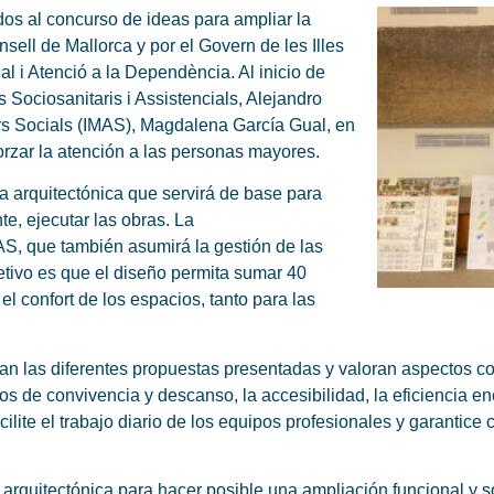
os al concurso de ideas para ampliar la
sell de Mallorca y por el Govern de les Illes
al i Atenció a la Dependència. Al inicio de
 Sociosanitaris i Assistencials, Alejandro
fers Socials (IMAS), Magdalena García Gual, en
forzar la atención a las personas mayores.
ta arquitectónica que servirá de base para
te, ejecutar las obras. La
AS, que también asumirá la gestión de las
etivo es que el diseño permita sumar 40
 el confort de los espacios, tanto para las
izan las diferentes propuestas presentadas y valoran aspectos 
 de convivencia y descanso, la accesibilidad, la eficiencia ene
ilite el trabajo diario de los equipos profesionales y garantice 
arquitectónica para hacer posible una ampliación funcional y s