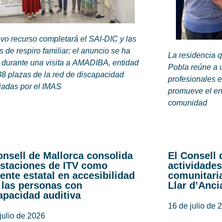
vo recurso completará el SAI-DIC y las
 de respiro familiar; el anuncio se ha
La residencia 
 durante una visita a AMADIBA, entidad
Pobla reúne a u
8 plazas de la red de discapacidad
profesionales e
iadas por el IMAS
promueve el env
comunidad
onsell de Mallorca consolida
El Consell 
estaciones de ITV como
actividades
rente estatal en accesibilidad
comunitaria
 las personas con
Llar d’Anci
apacidad auditiva
16 de julio de 
julio de 2026