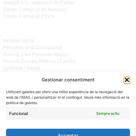
Atenció a la ciutadania de Palma
Centre Comarcal de Manacor
Centre Comarcal d'Inca
Serveis
Inclusió Social
Persones amb Discapacitat
Atenció a les Persones Majors
Serveis Socials, Infància i Família
Gerència i Gestió
Gestionar consentiment
Altres enllaços
Utilitzem galetes per oferir una millor experiència de la navegació del
Notícies
web de l'IMAS, i personalitzar-hi el contingut. Veure més informació en la
Seu electrònica del CiM
política de galetes.
Avís legal
Protecció de Dades
Funcional
Sempre actiu
Política de galetes
Accessibilitat
Acceptar