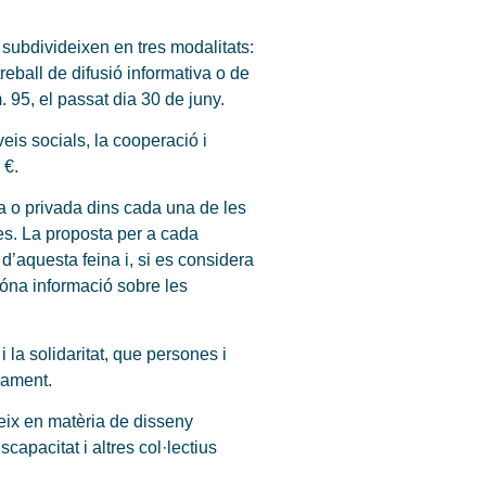
 subdivideixen en tres modalitats:
treball de difusió informativa o de
 95, el passat dia 30 de juny.
is socials, la cooperació i
 €.
ca o privada dins cada una de les
xes. La proposta per a cada
 d’aquesta feina i, si es considera
dóna informació sobre les
i la solidaritat, que persones i
pament.
reix en matèria de disseny
capacitat i altres col·lectius