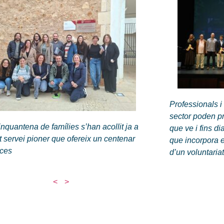
Professionals i 
sector poden pr
nquantena de famílies s’han acollit ja a
que ve i fins d
 servei pioner que ofereix un centenar
que incorpora e
aces
d’un voluntari
<
>
Altres enllaços