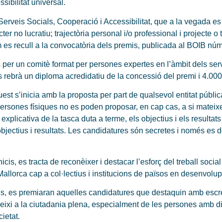
sibilitat universal.
 Serveis Socials, Cooperació i Accessibilitat, que a la vegada es
r no lucratiu; trajectòria personal i/o professional i projecte o 
m es recull a la convocatòria dels premis, publicada al BOIB núm.
per un comitè format per persones expertes en l’àmbit dels serve
s rebrà un diploma acredidatiu de la concessió del premi i 4.000
st s’inicia amb la proposta per part de qualsevol entitat públi
 persones físiques no es poden proposar, en cap cas, a si matei
plicativa de la tasca duta a terme, els objectius i els resultats
bjectius i resultats. Les candidatures són secretes i només es 
is, es tracta de reconèixer i destacar l’esforç del treball social 
 Mallorca cap a col·lectius i institucions de països en desenvolu
remis, es premiaran aquelles candidatures que destaquin amb esc
ibueixi a la ciutadania plena, especialment de les persones amb dis
ietat.