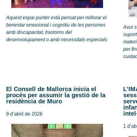
Aquest espai punter està pensat per millorar el
benestar emocional i cognitiu de les persones
Avui s
amb discapacitat, trastorns del
supor
desenvolupament o amb necessitats especials
materi
per fi
cuida
El Consell de Mallorca inicia el
L’IM
procés per assumir la gestió de la
sess
residència de Muro
serv
infa
inte
9 d’abril de 2026
1 d’ab