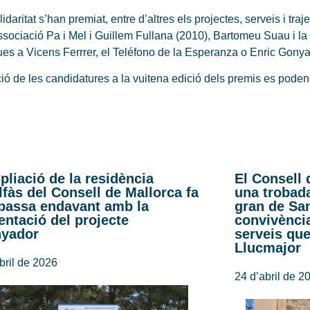
aritat s’han premiat, entre d’altres els projectes, serveis i tra
’associació Pa i Mel i Guillem Fullana (2010), Bartomeu Suau i l
s a Vicens Ferrrer, el Teléfono de la Esperanza o Enric Gonyalo
ió de les candidatures a la vuitena edició dels premis es poden
pliació de la residència
El Consell 
lfàs del Consell de Mallorca fa
una trobad
passa endavant amb la
gran de San
entació del projecte
convivència
nyador
serveis que
Llucmajor
bril de 2026
24 d’abril de 2