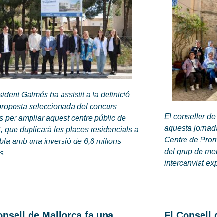
sident Galmés ha assistit a la definició
proposta seleccionada del concurs
El conseller de
s per ampliar aquest centre públic de
aquesta jornada
, que duplicarà les places residencials a
Centre de Prom
la amb una inversió de 6,8 milions
del grup de me
os
intercanviat ex
onsell de Mallorca fa una
El Consell 