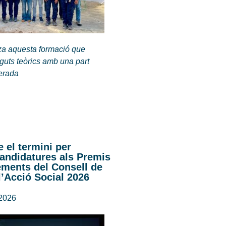
za aquesta formació que
guts teòrics amb una part
nerada
 el termini per
andidatures als Premis
ements del Consell de
l’Acció Social 2026
 2026