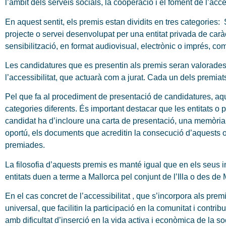
l’àmbit dels serveis socials, la cooperació i el foment de l’acces
En aquest sentit, els premis estan dividits en tres categories:
projecte o servei desenvolupat per una entitat privada de caràcte
sensibilització, en format audiovisual, electrònic o imprés, co
Les candidatures que es presentin als premis seran valorades 
l’accessibilitat, que actuarà com a jurat. Cada un dels premiat
Pel que fa al procediment de presentació de candidatures, aque
categories diferents. És important destacar que les entitats o
candidat ha d’incloure una carta de presentació, una memòria ex
oportú, els documents que acreditin la consecució d’aquests o
premiades.
La filosofia d’aquests premis es manté igual que en els seus inic
entitats duen a terme a Mallorca pel conjunt de l’Illa o des de
En el cas concret de l’accessibilitat , que s’incorpora als p
universal, que facilitin la participació en la comunitat i contr
amb dificultat d’inserció en la vida activa i econòmica de la soc