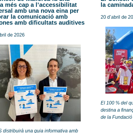
a més cap a l’accessibilitat
la caminada
ersal amb una nova eina per
orar la comunicació amb
20 d’abril de 2
ones amb dificultats auditives
bril de 2026
El 100 % del q
destina a finanç
de la Fundació
 distribuirà una guia informativa amb