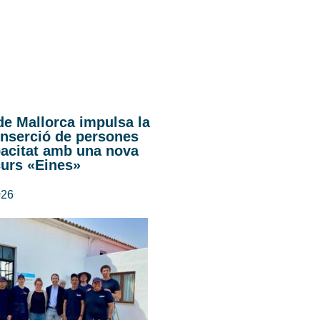
de Mallorca impulsa la
inserció de persones
acitat amb una nova
curs «Eines»
026