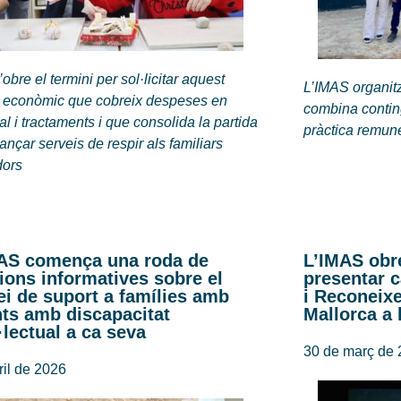
’obre el termini per sol·licitar aquest
L’IMAS organit
t econòmic que cobreix despeses en
combina contin
al i tractaments i que consolida la partida
pràctica remu
nançar serveis de respir als familiars
dors
AS comença una roda de
L’IMAS obre
ions informatives sobre el
presentar c
ei de suport a famílies amb
i Reconeix
nts amb discapacitat
Mallorca a 
l·lectual a ca seva
30 de març de
ril de 2026