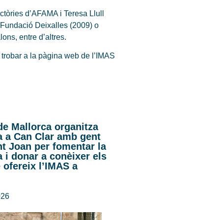
jectòries d’AFAMA i Teresa Llull
a Fundació Deixalles (2009) o
ns, entre d’altres.
 trobar a la pàgina web de l’IMAS
de Mallorca organitza
a a Can Clar amb gent
t Joan per fomentar la
 i donar a conèixer els
 ofereix l’IMAS a
026