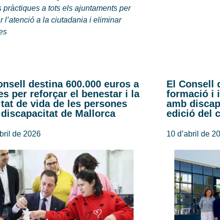
 pràctiques a tots els ajuntaments per
ar l’atenció a la ciutadania i eliminar
res
onsell destina 600.000 euros a
El Consell 
es per reforçar el benestar i la
formació i 
itat de vida de les persones
amb discap
discapacitat de Mallorca
edició del 
bril de 2026
10 d’abril de 2