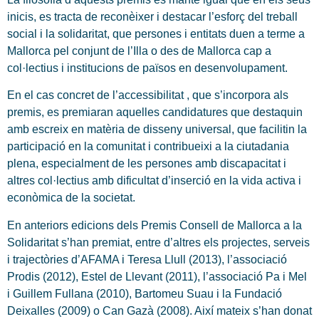
inicis, es tracta de reconèixer i destacar l’esforç del treball
social i la solidaritat, que persones i entitats duen a terme a
Mallorca pel conjunt de l’Illa o des de Mallorca cap a
col·lectius i institucions de països en desenvolupament.
En el cas concret de l’accessibilitat , que s’incorpora als
premis, es premiaran aquelles candidatures que destaquin
amb escreix en matèria de disseny universal, que facilitin la
participació en la comunitat i contribueixi a la ciutadania
plena, especialment de les persones amb discapacitat i
altres col·lectius amb dificultat d’inserció en la vida activa i
econòmica de la societat.
En anteriors edicions dels Premis Consell de Mallorca a la
Solidaritat s’han premiat, entre d’altres els projectes, serveis
i trajectòries d’AFAMA i Teresa Llull (2013), l’associació
Prodis (2012), Estel de Llevant (2011), l’associació Pa i Mel
i Guillem Fullana (2010), Bartomeu Suau i la Fundació
Deixalles (2009) o Can Gazà (2008). Així mateix s’han donat