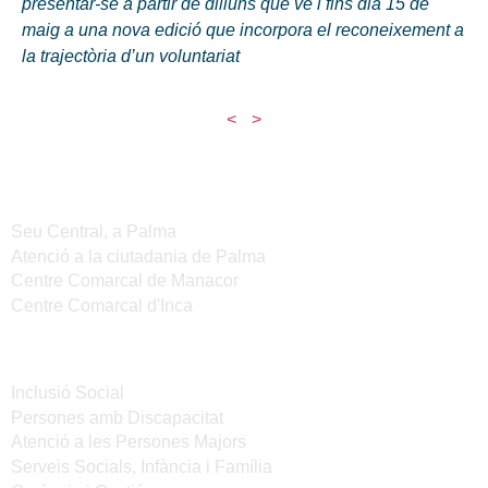
presentar-se a partir de dilluns que ve i fins dia 15 de
maig a una nova edició que incorpora el reconeixement a
la trajectòria d’un voluntariat
<
>
Seus de l'IMAS
Seu Central, a Palma
Atenció a la ciutadania de Palma
Centre Comarcal de Manacor
Centre Comarcal d'Inca
Serveis
Inclusió Social
Persones amb Discapacitat
Atenció a les Persones Majors
Serveis Socials, Infància i Família