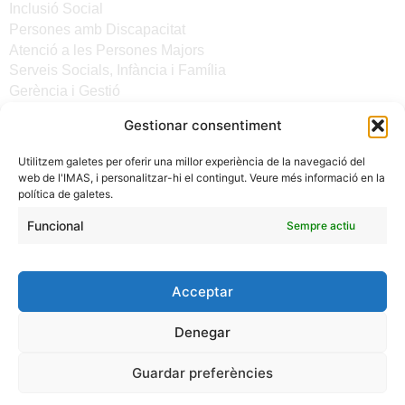
Inclusió Social
Persones amb Discapacitat
Atenció a les Persones Majors
Serveis Socials, Infància i Família
Gerència i Gestió
Gestionar consentiment
Altres enllaços
Utilitzem galetes per oferir una millor experiència de la navegació del
Notícies
web de l'IMAS, i personalitzar-hi el contingut. Veure més informació en la
Seu electrònica del CiM
política de galetes.
Avís legal
Protecció de Dades
Funcional
Sempre actiu
Política de galetes
Accessibilitat
Acceptar
Denegar
Guardar preferències
(C) 2024 - INSTITUT MALLORQUÍ D'AFERS SOCIALS -