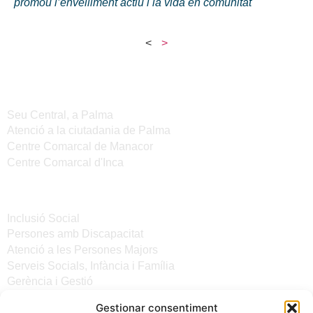
promou l’envelliment actiu i la vida en comunitat
<
>
Seus de l'IMAS
Seu Central, a Palma
Atenció a la ciutadania de Palma
Centre Comarcal de Manacor
Centre Comarcal d'Inca
Serveis
Inclusió Social
Persones amb Discapacitat
Atenció a les Persones Majors
Serveis Socials, Infància i Família
Gerència i Gestió
Gestionar consentiment