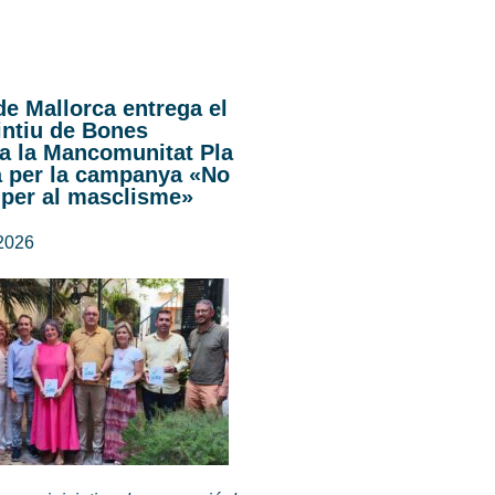
de Mallorca entrega el
intiu de Bones
 a la Mancomunitat Pla
a per la campanya «No
 per al masclisme»
 2026