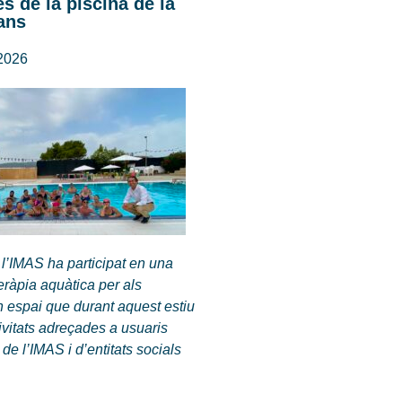
s de la piscina de la
ans
 2026
 l’IMAS ha participat en una
teràpia aquàtica per als
n espai que durant aquest estiu
ivitats adreçades a usuaris
 de l’IMAS i d’entitats socials