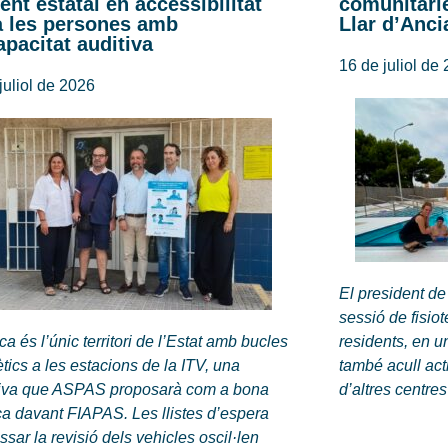
rent estatal en accessibilitat
comunitàrie
a les persones amb
Llar d’Anci
apacitat auditiva
16 de juliol de
juliol de 2026
El president de
sessió de fisio
ca és l’únic territori de l’Estat amb bucles
residents, en u
ics a les estacions de la ITV, una
també acull act
ativa que ASPAS proposarà com a bona
d’altres centres
ca davant FIAPAS. Les llistes d’espera
ssar la revisió dels vehicles oscil·len