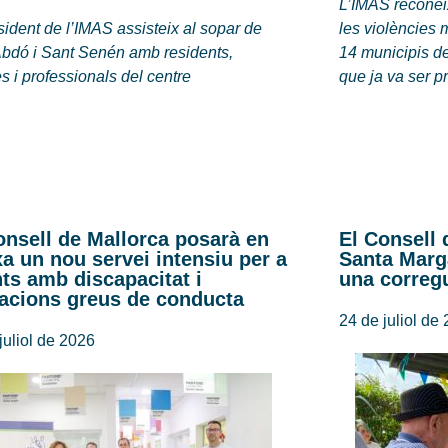
L’IMAS reconeix
sident de l’IMAS assisteix al sopar de
les violències
Abdó i Sant Senén amb residents,
14 municipis de
es i professionals del centre
que ja va ser p
onsell de Mallorca posarà en
El Consell 
a un nou servei intensiu per a
Santa Marg
nts amb discapacitat i
una corregu
racions greus de conducta
24 de juliol de
juliol de 2026