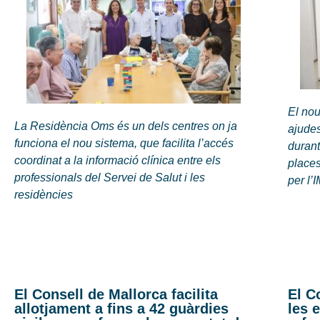
El nou
La Residència Oms és un dels centres on ja
ajudes
funciona el nou sistema, que facilita l’accés
durant
coordinat a la informació clínica entre els
places
professionals del Servei de Salut i les
per l’
residències
El Consell de Mallorca facilita
El C
allotjament a fins a 42 guàrdies
les 