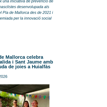
 una iniciativa de prevenció de
 masclistes desenvolupada als
l Pla de Mallorca des de 2021 i
remiada per la innovació social
de Mallorca celebra
alida i Sant Jaume amb
da de joies a Huialfàs
 2026