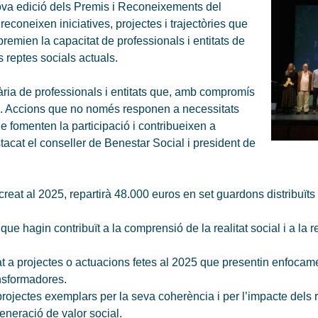
nova edició dels Premis i Reconeixements del
coneixen iniciatives, projectes i trajectòries que
premien la capacitat de professionals i entitats de
s reptes socials actuals.
iària de professionals i entitats que, amb compromís
iva. Accions que no només responen a necessitats
e fomenten la participació i contribueixen a
tacat el conseller de Benestar Social i president de
creat al 2025, repartirà 48.000 euros en set guardons distribuït
e hagin contribuït a la comprensió de la realitat social i a la 
t a projectes o actuacions fetes al 2025 que presentin enfocame
ansformadores.
rojectes exemplars per la seva coherència i per l’impacte dels r
 generació de valor social.