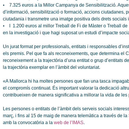
• 7.325 euros a la Millor Campanya de Sensibilització. Aque
d’informació, sensibilització o formació, accions ciutadanes, 
ciutadania i transmetre una imatge positiva dels drets socials i
• I 1.200 euros al millor Treball de Fi de Màster o Treball de
en la investigació i que hagi suposat un estudi d’impacte soci
Un jurat format per professionals, entitats i responsables d’ins
els premis. Pel que fa als reconeixements, que determina el 
reconeixement a la trajectòria d’una entitat o grup d’entitats d
la trajectòria exemplar en l’àmbit del voluntariat.
«A Mallorca hi ha moltes persones que fan una tasca impagable
el compromís continuat. És important valorar la dedicació altrui
contribueixen de manera significativa a millorar la vida de les
Les persones o entitats de l’àmbit dels serveis socials intere
març, i fins al 15 de maig de manera telemàtica a través de la
amb la convocatòria a la
web de l’IMAS
.