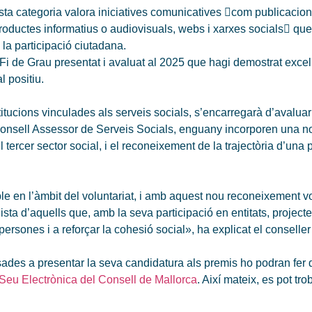
sta categoria valora iniciatives comunicatives com publicaci
productes informatius o audiovisuals, webs i xarxes socials que
 la participació ciutadana.
 Fi de Grau presentat i avaluat al 2025 que hagi demostrat excel·
al positiu.
titucions vinculades als serveis socials, s’encarregarà d’avaluar 
Consell Assessor de Serveis Socials, enguany incorporen una no
el tercer sector social, i el reconeixement de la trajectòria d’un
 en l’àmbit del voluntariat, i amb aquest nou reconeixement vo
sta d’aquells que, amb la seva participació en entitats, projectes
 persones i a reforçar la cohesió social», ha explicat el consell
ssades a presentar la seva candidatura als premis ho podran fer 
Seu Electrònica del Consell de Mallorca
. Així mateix, es pot tr