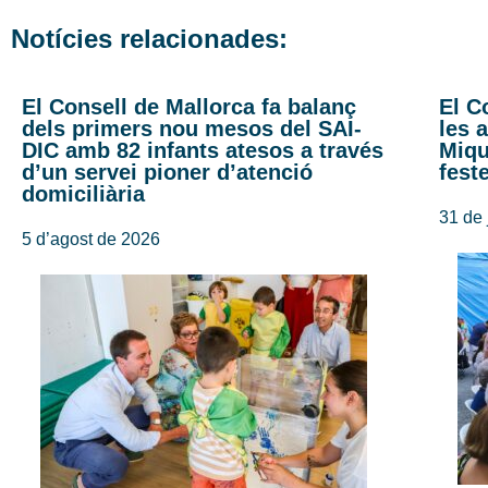
Notícies relacionades:
El Consell de Mallorca fa balanç
El C
dels primers nou mesos del SAI-
les 
DIC amb 82 infants atesos a través
Miqu
d’un servei pioner d’atenció
fest
domiciliària
31 de 
5 d’agost de 2026