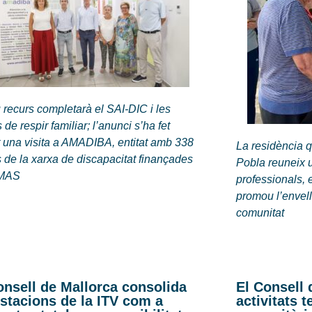
 recurs completarà el SAI-DIC i les
 de respir familiar; l’anunci s’ha fet
 una visita a AMADIBA, entitat amb 338
La residència q
 de la xarxa de discapacitat finançades
Pobla reuneix us
IMAS
professionals, 
promou l’envell
comunitat
onsell de Mallorca consolida
El Consell 
estacions de la ITV com a
activitats 