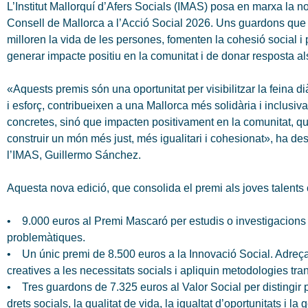
L’Institut Mallorquí d’Afers Socials (IMAS) posa en marxa la 
Consell de Mallorca a l’Acció Social 2026. Uns guardons que re
milloren la vida de les persones, fomenten la cohesió social i 
generar impacte positiu en la comunitat i de donar resposta al
«Aquests premis són una oportunitat per visibilitzar la feina d
i esforç, contribueixen a una Mallorca més solidària i inclus
concretes, sinó que impacten positivament en la comunitat, qu
construir un món més just, més igualitari i cohesionat», ha des
l’IMAS, Guillermo Sánchez.
Aquesta nova edició, que consolida el premi als joves talents 
• 9.000 euros al Premi Mascaró per estudis o investigacions qu
problemàtiques.
• Un únic premi de 8.500 euros a la Innovació Social. Adreça
creatives a les necessitats socials i apliquin metodologies tr
• Tres guardons de 7.325 euros al Valor Social per distingir p
drets socials, la qualitat de vida, la igualtat d’oportunitats i la