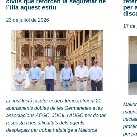
civils que reforcen la seguretat de
refe
l’illa aquest estiu
per 
disc
23 de juliol de 2026
17 de 
La institució insular cedeix temporalment 21
Mallor
apartaments dobles de les Germanetes a les
magnèt
associacions AEGC, JUCIL i AUGC per donar
inici
resposta a les dificultats dels agents
pràcti
desplaçats per trobar habitatge a Mallorca
per pa