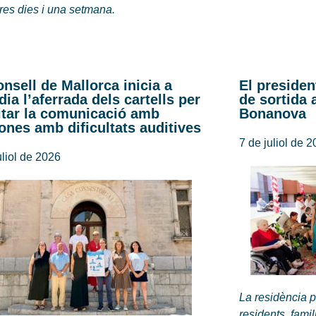
tres dies i una setmana.
onsell de Mallorca inicia a
El presiden
dia l’aferrada dels cartells per
de sortida 
litar la comunicació amb
Bonanova
ones amb dificultats auditives
7 de juliol de 
uliol de 2026
La residència p
residents, famil