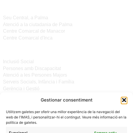
Seus de l'IMAS
Seu Central, a Palma
Atenció a la ciutadania de Palma
Centre Comarcal de Manacor
Centre Comarcal d'Inca
Serveis
Inclusió Social
Persones amb Discapacitat
Atenció a les Persones Majors
Serveis Socials, Infància i Família
Gerència i Gestió
Gestionar consentiment
Altres enllaços
Utilitzem galetes per oferir una millor experiència de la navegació del
Notícies
web de l'IMAS, i personalitzar-hi el contingut. Veure més informació en la
Seu electrònica del CiM
política de galetes.
Avís legal
Protecció de Dades
Funcional
Sempre actiu