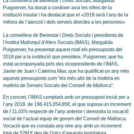
La consellera de Benestar i Drets Socials, Margalida
Puigserver, ha donat a conèixer avui les xifres de la
institució insular i ha destacat que el «2018 serà l’any de la
millora de l’atenció i dels serveis directes a les persones»
La consellera de Benestar i Drets Socials i presidenta de
l’Institut Mallorquí d’Afers Socials (IMAS), Margalida
Puigserver, ha presentat aquest matí els pressuposts del
2018 per a la institució que presideix. Puigserver, que ha
estat acompanyada pels dos vicepresidents de l’IMAS,
Javier de Juan i Caterina Mas, que ha qualificat un any més
aquests pressuposts com “els més alts de la història en
matèria de Serveis Socials del Consell de Mallorca”.
En concret, l’IMAS comptarà amb un pressupost incial per a
l’any 2018 de 196.415.054,85€, el que suposa un increment
de l’11,03% respecte de l’any anterior i demostra la vocació
social de l’actual equip de govern del Consell de Mallorca.
Vocació que es constata any rere any amb un increment
total de 52M € des de l’inici d’aquesta legislatura.