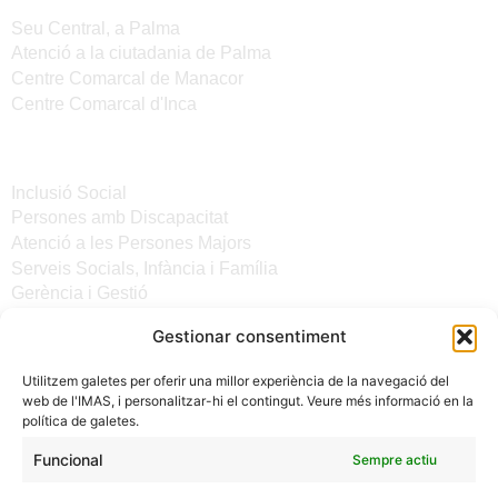
Seu Central, a Palma
Atenció a la ciutadania de Palma
Centre Comarcal de Manacor
Centre Comarcal d'Inca
Serveis
Inclusió Social
Persones amb Discapacitat
Atenció a les Persones Majors
Serveis Socials, Infància i Família
Gerència i Gestió
Gestionar consentiment
Altres enllaços
Utilitzem galetes per oferir una millor experiència de la navegació del
Notícies
web de l'IMAS, i personalitzar-hi el contingut. Veure més informació en la
Seu electrònica del CiM
política de galetes.
Avís legal
Protecció de Dades
Funcional
Sempre actiu
Política de galetes