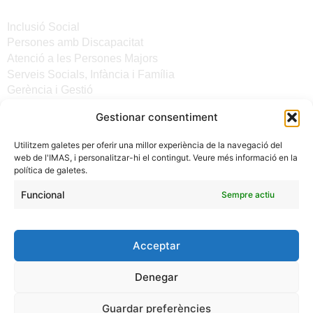
Serveis
Inclusió Social
Persones amb Discapacitat
Atenció a les Persones Majors
Serveis Socials, Infància i Família
Gerència i Gestió
Gestionar consentiment
Altres enllaços
Utilitzem galetes per oferir una millor experiència de la navegació del
Notícies
web de l'IMAS, i personalitzar-hi el contingut. Veure més informació en la
Seu electrònica del CiM
política de galetes.
Avís legal
Protecció de Dades
Funcional
Sempre actiu
Política de galetes
Accessibilitat
Acceptar
Denegar
Guardar preferències