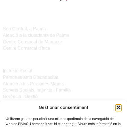
Seus de l'IMAS
Seu Central, a Palma
Atenció a la ciutadania de Palma
Centre Comarcal de Manacor
Centre Comarcal d'Inca
Serveis
Inclusió Social
Persones amb Discapacitat
Atenció a les Persones Majors
Serveis Socials, Infància i Família
Gerència i Gestió
Gestionar consentiment
Altres enllaços
Utilitzem galetes per oferir una millor experiència de la navegació del
Notícies
web de l'IMAS, i personalitzar-hi el contingut. Veure més informació en la
Seu electrònica del CiM