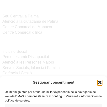
Seus de l'IMAS
Seu Central, a Palma
Atenció a la ciutadania de Palma
Centre Comarcal de Manacor
Centre Comarcal d'Inca
Serveis
Inclusió Social
Persones amb Discapacitat
Atenció a les Persones Majors
Serveis Socials, Infància i Família
Gerència i Gestió
Gestionar consentiment
Altres enllaços
Utilitzem galetes per oferir una millor experiència de la navegació del
Notícies
web de l'IMAS, i personalitzar-hi el contingut. Veure més informació en la
Seu electrònica del CiM
política de galetes.
Avís legal