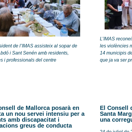
L’IMAS reconeix
sident de l’IMAS assisteix al sopar de
les violències
Abdó i Sant Senén amb residents,
14 municipis de
es i professionals del centre
que ja va ser p
onsell de Mallorca posarà en
El Consell 
a un nou servei intensiu per a
Santa Marg
nts amb discapacitat i
una corregu
racions greus de conducta
24 de juliol de