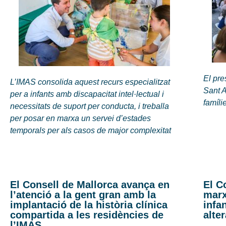
El pre
L’IMAS consolida aquest recurs especialitzat
Sant 
per a infants amb discapacitat intel·lectual i
famíli
necessitats de suport per conducta, i treballa
per posar en marxa un servei d’estades
temporals per als casos de major complexitat
El Consell de Mallorca avança en
El C
l’atenció a la gent gran amb la
marx
implantació de la història clínica
infa
compartida a les residències de
alte
l’IMAS