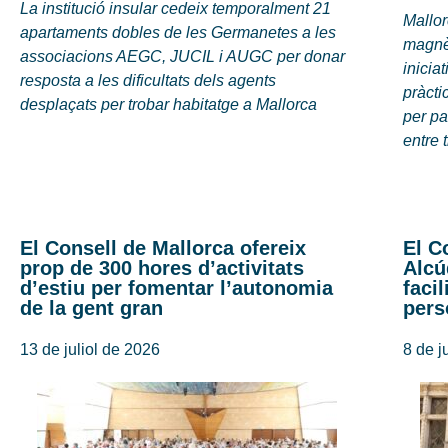
La institució insular cedeix temporalment 21
Mallor
apartaments dobles de les Germanetes a les
magnèt
associacions AEGC, JUCIL i AUGC per donar
inici
resposta a les dificultats dels agents
pràcti
desplaçats per trobar habitatge a Mallorca
per pa
entre 
El Consell de Mallorca ofereix
El C
prop de 300 hores d’activitats
Alcú
d’estiu per fomentar l’autonomia
faci
de la gent gran
pers
13 de juliol de 2026
8 de j