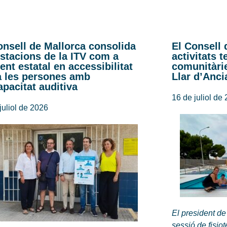
onsell de Mallorca consolida
El Consell 
estacions de la ITV com a
activitats 
rent estatal en accessibilitat
comunitàrie
a les persones amb
Llar d’Anci
apacitat auditiva
16 de juliol de
juliol de 2026
El president de
sessió de fisio