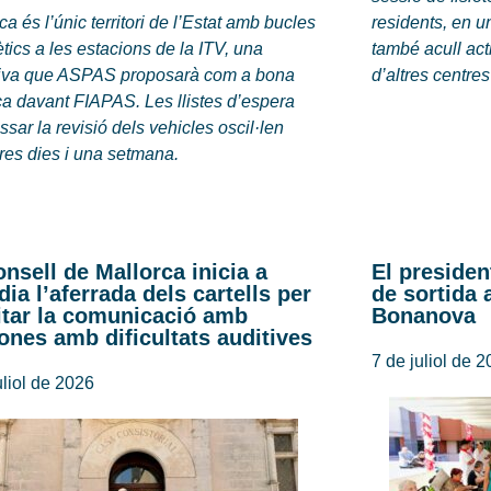
ca és l’únic territori de l’Estat amb bucles
residents, en u
ics a les estacions de la ITV, una
també acull act
ativa que ASPAS proposarà com a bona
d’altres centres
ca davant FIAPAS. Les llistes d’espera
ssar la revisió dels vehicles oscil·len
tres dies i una setmana.
onsell de Mallorca inicia a
El presiden
dia l’aferrada dels cartells per
de sortida 
litar la comunicació amb
Bonanova
ones amb dificultats auditives
7 de juliol de 
uliol de 2026