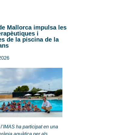
de Mallorca impulsa les
terapèutiques i
s de la piscina de la
ans
 2026
 l’IMAS ha participat en una
teràpia aquàtica per als