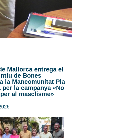
de Mallorca entrega el
intiu de Bones
 a la Mancomunitat Pla
a per la campanya «No
 per al masclisme»
 2026