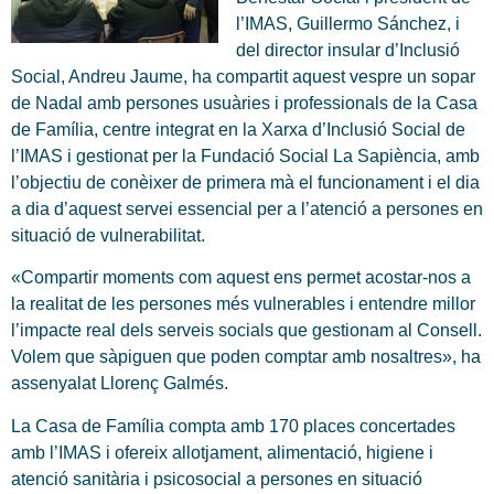
l’IMAS, Guillermo Sánchez, i
del director insular d’Inclusió
Social, Andreu Jaume, ha compartit aquest vespre un sopar
de Nadal amb persones usuàries i professionals de la Casa
de Família, centre integrat en la Xarxa d’Inclusió Social de
l’IMAS i gestionat per la Fundació Social La Sapiència, amb
l’objectiu de conèixer de primera mà el funcionament i el dia
a dia d’aquest servei essencial per a l’atenció a persones en
situació de vulnerabilitat.
«Compartir moments com aquest ens permet acostar-nos a
la realitat de les persones més vulnerables i entendre millor
l’impacte real dels serveis socials que gestionam al Consell.
Volem que sàpiguen que poden comptar amb nosaltres», ha
assenyalat Llorenç Galmés.
La Casa de Família compta amb 170 places concertades
amb l’IMAS i ofereix allotjament, alimentació, higiene i
atenció sanitària i psicosocial a persones en situació