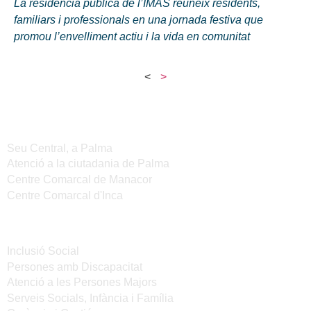
La residència pública de l’IMAS reuneix residents,
familiars i professionals en una jornada festiva que
promou l’envelliment actiu i la vida en comunitat
<
>
Seus de l'IMAS
Seu Central, a Palma
Atenció a la ciutadania de Palma
Centre Comarcal de Manacor
Centre Comarcal d'Inca
Serveis
Inclusió Social
Persones amb Discapacitat
Atenció a les Persones Majors
Serveis Socials, Infància i Família