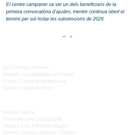
El centre campaner va ser un dels beneficiaris de la
primera convocatòria d’ajudes, mentre continua obert el
termini per sol·licitar les subvencions de 2026
<
>
Seus de l'IMAS
Seu Central, a Palma
Atenció a la ciutadania de Palma
Centre Comarcal de Manacor
Centre Comarcal d'Inca
Serveis
Inclusió Social
Persones amb Discapacitat
Atenció a les Persones Majors
Serveis Socials, Infància i Família