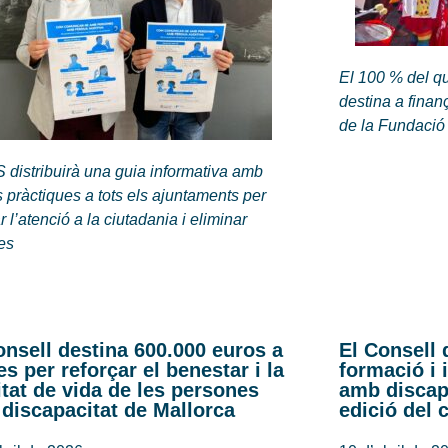
El 100 % del q
destina a finanç
de la Fundació
 distribuirà una guia informativa amb
 pràctiques a tots els ajuntaments per
ar l’atenció a la ciutadania i eliminar
res
onsell destina 600.000 euros a
El Consell 
es per reforçar el benestar i la
formació i 
itat de vida de les persones
amb discap
discapacitat de Mallorca
edició del 