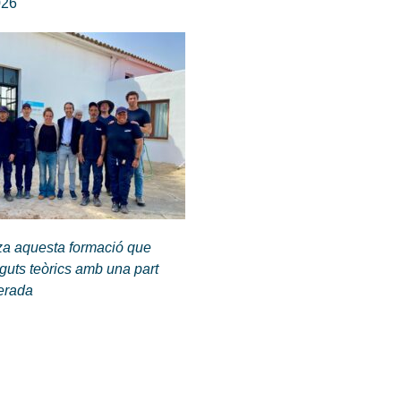
026
za aquesta formació que
guts teòrics amb una part
nerada