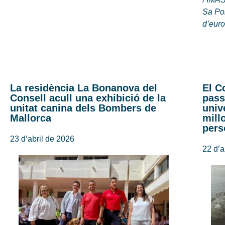
Sa Pob
d’eur
La residència La Bonanova del
El C
Consell acull una exhibició de la
pass
unitat canina dels Bombers de
univ
Mallorca
mill
pers
23 d’abril de 2026
22 d’a