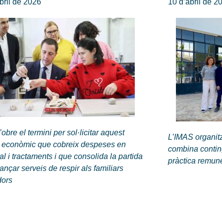
bril de 2026
10 d’abril de 2
’obre el termini per sol·licitar aquest
L’IMAS organit
t econòmic que cobreix despeses en
combina contin
al i tractaments i que consolida la partida
pràctica remu
nançar serveis de respir als familiars
dors