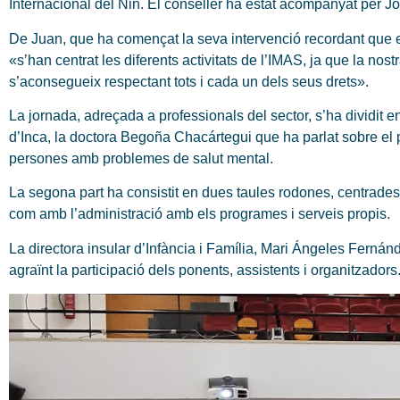
Internacional del Nin. El conseller ha estat acompanyat per Jor
De Juan, que ha començat la seva intervenció recordant que
«s’han centrat les diferents activitats de l’IMAS, ja que la nost
s’aconsegueix respectant tots i cada un dels seus drets».
La jornada, adreçada a professionals del sector, s’ha dividit e
d’Inca, la doctora Begoña Chacártegui que ha parlat sobre el 
persones amb problemes de salut mental.
La segona part ha consistit en dues taules rodones, centrades 
com amb l’administració amb els programes i serveis propis.
La directora insular d’Infància i Família, Mari Ángeles Ferná
agraïnt la participació dels ponents, assistents i organitzador