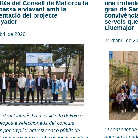
lfàs del Consell de Mallorca fa
una trobad
passa endavant amb la
gran de San
entació del projecte
convivència
nyador
serveis que
Llucmajor
bril de 2026
24 d’abril de 2
sident Galmés ha assistit a la definició
proposta seleccionada del concurs
El conseller de
s per ampliar aquest centre públic de
aquesta jornada
, que duplicarà les places residencials a