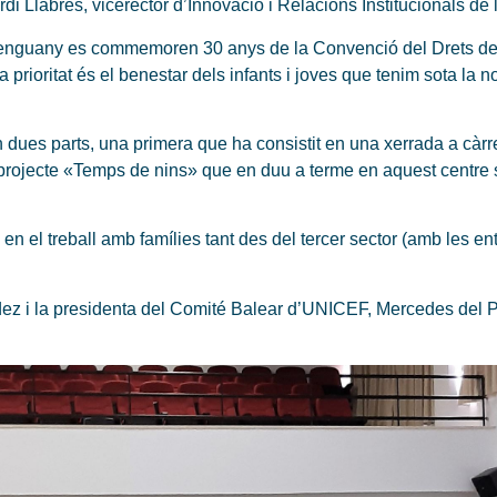
di Llabrés, vicerector d’Innovació i Relacions Institucionals de 
 enguany es commemoren 30 anys de la Convenció del Drets del
ra prioritat és el benestar dels infants i joves que tenim sota la 
n dues parts, una primera que ha consistit en una xerrada a càrre
projecte «Temps de nins» que en duu a terme en aquest centre sa
en el treball amb famílies tant des del tercer sector (amb les en
ndez i la presidenta del Comité Balear d’UNICEF, Mercedes del P
s.