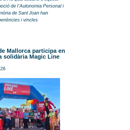
oció de l’Autonomia Personal i
mòria de Sant Joan han
periències i vincles
de Mallorca participa en
 solidària Magic Line
026