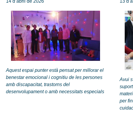
14 d’abril de 2026
13 d’a
Aquest espai punter està pensat per millorar el
benestar emocional i cognitiu de les persones
Avui s
amb discapacitat, trastorns del
supor
desenvolupament o amb necessitats especials
materi
per fi
cuida