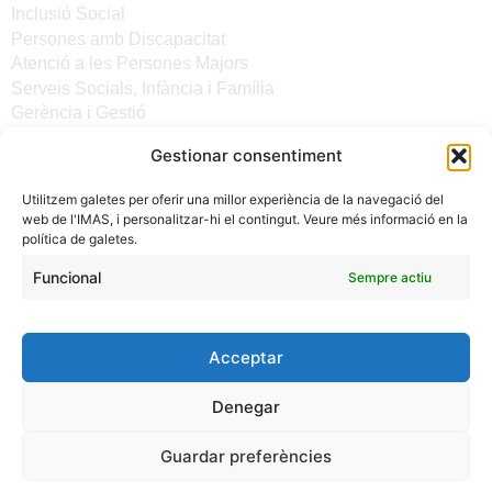
Inclusió Social
Persones amb Discapacitat
Atenció a les Persones Majors
Serveis Socials, Infància i Família
Gerència i Gestió
Gestionar consentiment
Altres enllaços
Utilitzem galetes per oferir una millor experiència de la navegació del
Notícies
web de l'IMAS, i personalitzar-hi el contingut. Veure més informació en la
Seu electrònica del CiM
política de galetes.
Avís legal
Protecció de Dades
Funcional
Sempre actiu
Política de galetes
Accessibilitat
Acceptar
Denegar
Guardar preferències
(C) 2024 - INSTITUT MALLORQUÍ D'AFERS SOCIALS -