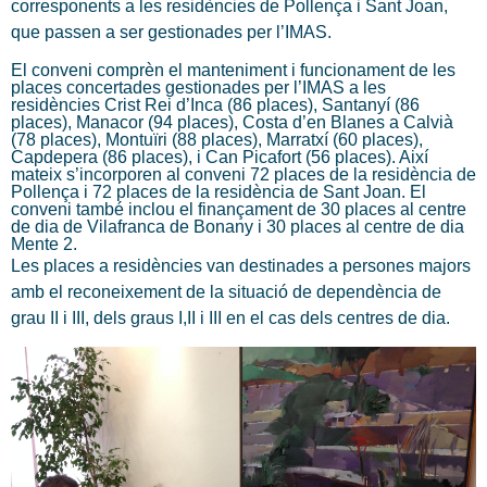
corresponents a les residències de Pollença i Sant Joan,
que passen a ser gestionades per l’IMAS.
El conveni comprèn el manteniment i funcionament de les
places concertades gestionades per l’IMAS a les
residències Crist Rei d’Inca (86 places), Santanyí (86
places), Manacor (94 places), Costa d’en Blanes a Calvià
(78 places), Montuïri (88 places), Marratxí (60 places),
Capdepera (86 places), i Can Picafort (56 places). Així
mateix s’incorporen al conveni 72 places de la residència de
Pollença i 72 places de la residència de Sant Joan. El
conveni també inclou el finançament de 30 places al centre
de dia de Vilafranca de Bonany i 30 places al centre de dia
Mente 2.
Les places a residències van destinades a persones majors
amb el reconeixement de la situació de dependència de
grau II i III, dels graus I,II i III en el cas dels centres de dia.