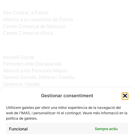
Seus de l'IMAS
Seu Central, a Palma
Atenció a la ciutadania de Palma
Centre Comarcal de Manacor
Centre Comarcal d'Inca
Serveis
Inclusió Social
Persones amb Discapacitat
Atenció a les Persones Majors
Serveis Socials, Infància i Família
Gerència i Gestió
Gestionar consentiment
Altres enllaços
Utilitzem galetes per oferir una millor experiència de la navegació del
Notícies
web de l'IMAS, i personalitzar-hi el contingut. Veure més informació en la
Seu electrònica del CiM
política de galetes.
Avís legal
Protecció de Dades
Funcional
Sempre actiu