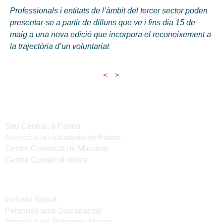
Professionals i entitats de l’àmbit del tercer sector poden
presentar-se a partir de dilluns que ve i fins dia 15 de
maig a una nova edició que incorpora el reconeixement a
la trajectòria d’un voluntariat
<
>
Seus de l'IMAS
Seu Central, a Palma
Atenció a la ciutadania de Palma
Centre Comarcal de Manacor
Centre Comarcal d'Inca
Serveis
Inclusió Social
Persones amb Discapacitat
Atenció a les Persones Majors