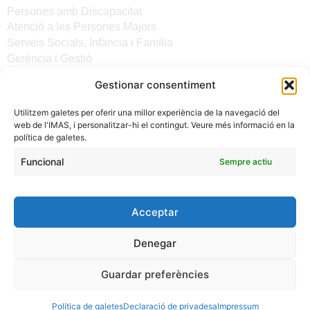
Persones amb Discapacitat
Atenció a les Persones Majors
Serveis Socials, Infància i Família
Gerència i Gestió
Gestionar consentiment
Altres enllaços
Utilitzem galetes per oferir una millor experiència de la navegació del
Notícies
web de l'IMAS, i personalitzar-hi el contingut. Veure més informació en la
Seu electrònica del CiM
política de galetes.
Avís legal
Protecció de Dades
Funcional
Sempre actiu
Política de galetes
Accessibilitat
Acceptar
Denegar
Guardar preferències
(C) 2024 - INSTITUT MALLORQUÍ D'AFERS SOCIALS -
Política de galetes
Declaració de privadesa
Impressum
CONSELL DE MALLORCA