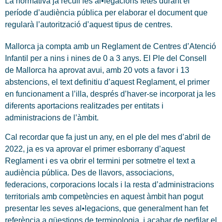
La normativa ja recull les al•legacions fetes durant el
període d’audiència pública per elaborar el document que
regularà l’autorització d’aquest tipus de centres.
Mallorca ja compta amb un Reglament de Centres d’Atenció
Infantil per a nins i nines de 0 a 3 anys. El Ple del Consell
de Mallorca ha aprovat avui, amb 20 vots a favor i 13
abstencions, el text definitiu d’aquest Reglament, el primer
en funcionament a l’illa, després d’haver-se incorporat ja les
diferents aportacions realitzades per entitats i
administracions de l’àmbit.
Cal recordar que fa just un any, en el ple del mes d’abril de
2022, ja es va aprovar el primer esborrany d’aquest
Reglament i es va obrir el termini per sotmetre el text a
audiència pública. Des de llavors, associacions,
federacions, corporacions locals i la resta d’administracions
territorials amb competències en aquest àmbit han pogut
presentar les seves al•legacions, que generalment han fet
referència a qüestions de terminologia, i acabar de perfilar el