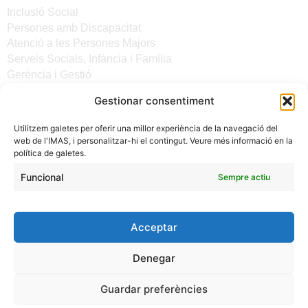
Inclusió Social
Persones amb Discapacitat
Atenció a les Persones Majors
Serveis Socials, Infància i Família
Gerència i Gestió
Gestionar consentiment
Altres enllaços
Utilitzem galetes per oferir una millor experiència de la navegació del
Notícies
web de l'IMAS, i personalitzar-hi el contingut. Veure més informació en la
Seu electrònica del CiM
política de galetes.
Avís legal
Protecció de Dades
Funcional
Sempre actiu
Política de galetes
Accessibilitat
Acceptar
Denegar
Guardar preferències
(C) 2024 - INSTITUT MALLORQUÍ D'AFERS SOCIALS -