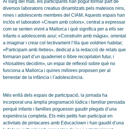
Al llarg del matí, els participants han pogut formar part de
diversos laboratoris creatius dinamitzats pels mateixos nins,
nines i adolescents membres del CIAM. Aquests espais han
inclòs el laboratori «Cream amb colors», centrat a expressar
com se senten vivint a Mallorca i què significa per a ells ser
infants o adolescents avui; «Construïm amb màgia», orientat
a imaginar i crear col·lectivament l’illa que voldrien habitar;
«Participam amb lletres», dedicat a la redacció de relats que
formaran part d’un quadernet o llibre recopilatori futur, i
«Nosaltres decidim», un espai de reflexió sobre què no
funciona a Mallorca i quines millores proposen per al
benestar de la infància i l’adolescència.
Més enllà dels espais de participació, la jornada ha
incorporat una àmplia programació lúdica i familiar pensada
perquè infants i famílies poguessin gaudir plegats d’una
experiència completa. Els més petits han participat en
activitats de pintacares amb Educaclown i han gaudit d’una