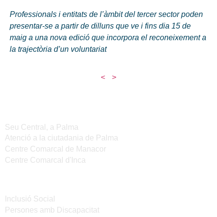
Professionals i entitats de l’àmbit del tercer sector poden
presentar-se a partir de dilluns que ve i fins dia 15 de
maig a una nova edició que incorpora el reconeixement a
la trajectòria d’un voluntariat
<
>
Seus de l'IMAS
Seu Central, a Palma
Atenció a la ciutadania de Palma
Centre Comarcal de Manacor
Centre Comarcal d'Inca
Serveis
Inclusió Social
Persones amb Discapacitat