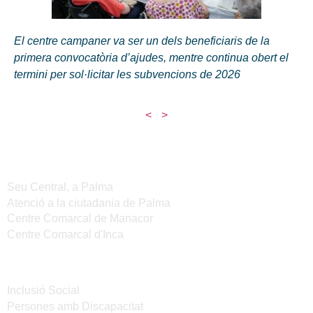
El centre campaner va ser un dels beneficiaris de la
primera convocatòria d’ajudes, mentre continua obert el
termini per sol·licitar les subvencions de 2026
<
>
Seus de l'IMAS
Seu Central, a Palma
Atenció a la ciutadania de Palma
Centre Comarcal de Manacor
Centre Comarcal d'Inca
Serveis
Inclusió Social
Persones amb Discapacitat