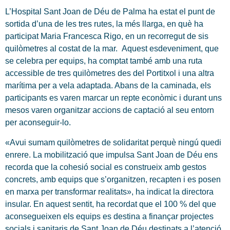
L’Hospital Sant Joan de Déu de Palma ha estat el punt de
sortida d’una de les tres rutes, la més llarga, en què ha
participat Maria Francesca Rigo, en un recorregut de sis
quilòmetres al costat de la mar. Aquest esdeveniment, que
se celebra per equips, ha comptat també amb una ruta
accessible de tres quilòmetres des del Portitxol i una altra
marítima per a vela adaptada. Abans de la caminada, els
participants es varen marcar un repte econòmic i durant uns
mesos varen organitzar accions de captació al seu entorn
per aconseguir-lo.
«Avui sumam quilòmetres de solidaritat perquè ningú quedi
enrere. La mobilització que impulsa Sant Joan de Déu ens
recorda que la cohesió social es construeix amb gestos
concrets, amb equips que s’organitzen, recapten i es posen
en marxa per transformar realitats», ha indicat la directora
insular. En aquest sentit, ha recordat que el 100 % del que
aconsegueixen els equips es destina a finançar projectes
socials i sanitaris de Sant Joan de Déu destinats a l’atenció