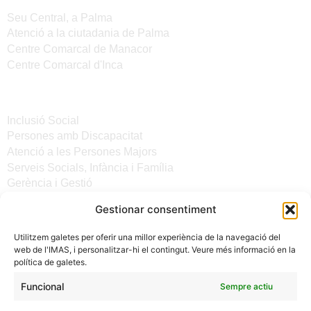
Seu Central, a Palma
Atenció a la ciutadania de Palma
Centre Comarcal de Manacor
Centre Comarcal d'Inca
Serveis
Inclusió Social
Persones amb Discapacitat
Atenció a les Persones Majors
Serveis Socials, Infància i Família
Gerència i Gestió
Gestionar consentiment
Altres enllaços
Utilitzem galetes per oferir una millor experiència de la navegació del
Notícies
web de l'IMAS, i personalitzar-hi el contingut. Veure més informació en la
Seu electrònica del CiM
política de galetes.
Avís legal
Protecció de Dades
Funcional
Sempre actiu
Política de galetes