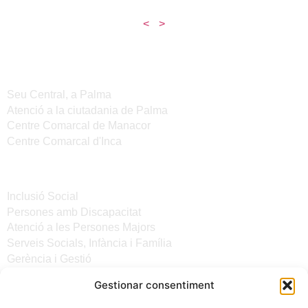
<
>
Seus de l'IMAS
Seu Central, a Palma
Atenció a la ciutadania de Palma
Centre Comarcal de Manacor
Centre Comarcal d'Inca
Serveis
Inclusió Social
Persones amb Discapacitat
Atenció a les Persones Majors
Serveis Socials, Infància i Família
Gerència i Gestió
Gestionar consentiment
Altres enllaços