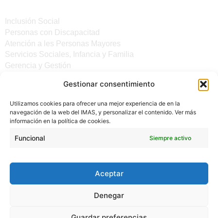
Servicios
Inclusión Social
Personas con Discapacitad
Atención a les Personas Mayores
Servicios Sociales, Infancia y Familia
Gerencia y Gestión
Gestionar consentimiento
Otros enlaces
Utilizamos cookies para ofrecer una mejor experiencia de en la
Noticias
navegación de la web del IMAS, y personalizar el contenido. Ver más
Sede electrónica del CiM
información en la política de cookies.
Aviso legal
Protección de Datos
Funcional
Siempre activo
Política de cookies
Accesibilidad
Aceptar
Denegar
Guardar preferencias