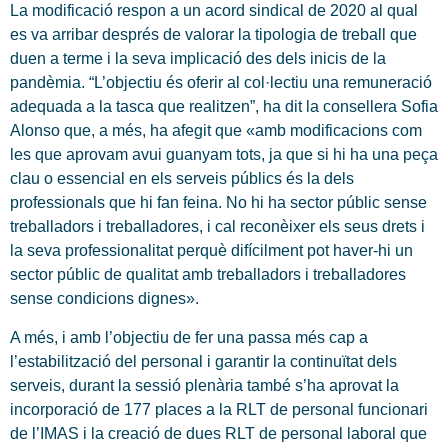
La modificació respon a un acord sindical de 2020 al qual
es va arribar després de valorar la tipologia de treball que
duen a terme i la seva implicació des dels inicis de la
pandèmia. “L’objectiu és oferir al col·lectiu una remuneració
adequada a la tasca que realitzen”, ha dit la consellera Sofia
Alonso que, a més, ha afegit que «amb modificacions com
les que aprovam avui guanyam tots, ja que si hi ha una peça
clau o essencial en els serveis públics és la dels
professionals que hi fan feina. No hi ha sector públic sense
treballadors i treballadores, i cal reconèixer els seus drets i
la seva professionalitat perquè difícilment pot haver-hi un
sector públic de qualitat amb treballadors i treballadores
sense condicions dignes».
A més, i amb l’objectiu de fer una passa més cap a
l’estabilització del personal i garantir la continuïtat dels
serveis, durant la sessió plenària també s’ha aprovat la
incorporació de 177 places a la RLT de personal funcionari
de l’IMAS i la creació de dues RLT de personal laboral que