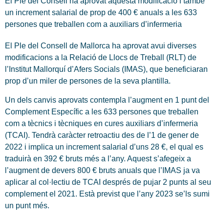
El Ple del Consell ha aprovat aquesta modificació i també
un increment salarial de prop de 400 € anuals a les 633
persones que treballen com a auxiliars d’infermeria
El Ple del Consell de Mallorca ha aprovat avui diverses
modificacions a la Relació de Llocs de Treball (RLT) de
l’Institut Mallorquí d’Afers Socials (IMAS), que beneficiaran
prop d’un miler de persones de la seva plantilla.
Un dels canvis aprovats contempla l’augment en 1 punt del
Complement Específic a les 633 persones que treballen
com a tècnics i tècniques en cures auxiliars d’infermeria
(TCAI). Tendrà caràcter retroactiu des de l’1 de gener de
2022 i implica un increment salarial d’uns 28 €, el qual es
traduirà en 392 € bruts més a l’any. Aquest s’afegeix a
l’augment de devers 800 € bruts anuals que l’IMAS ja va
aplicar al col·lectiu de TCAI després de pujar 2 punts al seu
complement el 2021. Està previst que l’any 2023 se’ls sumi
un punt més.