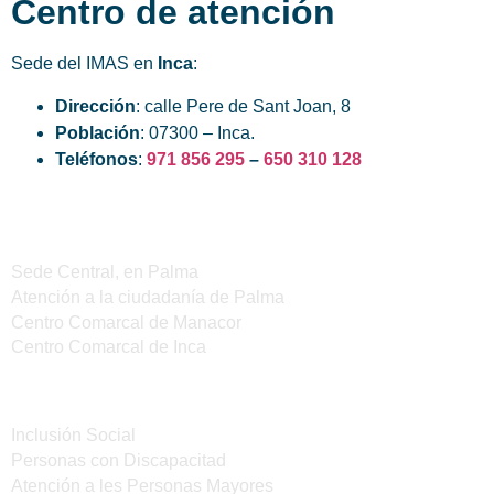
Centro de atención
Sede del IMAS en
Inca
:
Dirección
: calle Pere de Sant Joan, 8
Población
: 07300 – Inca.
Teléfonos
:
971 856 295
–
650 310 128
Sedes del IMAS
Sede Central, en Palma
Atención a la ciudadanía de Palma
Centro Comarcal de Manacor
Centro Comarcal de Inca
Servicios
Inclusión Social
Personas con Discapacitad
Atención a les Personas Mayores