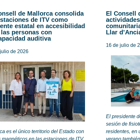
onsell de Mallorca consolida
El Consell 
estaciones de ITV como
actividades
rente estatal en accesibilidad
comunitaria
 las personas con
Llar d’Anci
apacidad auditiva
16 de julio de 
julio de 2026
El presidente 
sesión de fisio
ca es el único territorio del Estado con
residentes, en 
 magnéticos en las estaciones de ITV,
verano también