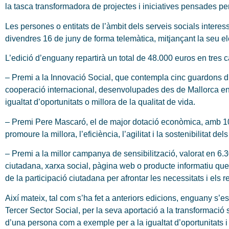
la tasca transformadora de projectes i iniciatives pensades pe
Les persones o entitats de l’àmbit dels serveis socials interes
divendres 16 de juny de forma telemàtica, mitjançant la seu ele
L’edició d’enguany repartirà un total de 48.000 euros en tres c
– Premi a la Innovació Social, que contempla cinc guardons di
cooperació internacional, desenvolupades des de Mallorca en 
igualtat d’oportunitats o millora de la qualitat de vida.
– Premi Pere Mascaró, el de major dotació econòmica, amb 10.
promoure la millora, l’eficiència, l’agilitat i la sostenibilitat d
– Premi a la millor campanya de sensibilització, valorat en 6.
ciutadana, xarxa social, pàgina web o producte informatiu que 
de la participació ciutadana per afrontar les necessitats i els 
Així mateix, tal com s’ha fet a anteriors edicions, enguany s’e
Tercer Sector Social, per la seva aportació a la transformació so
d’una persona com a exemple per a la igualtat d’oportunitats i 