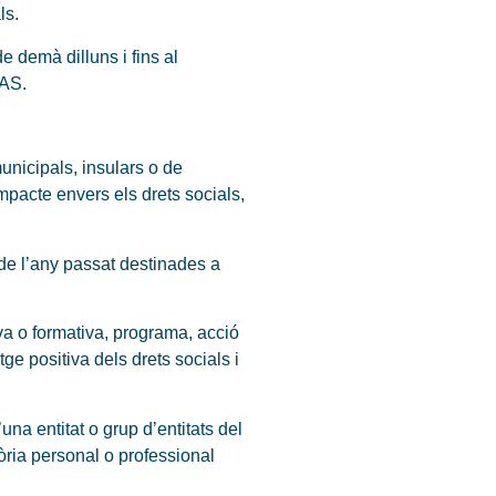
ls.
e demà dilluns i fins al
MAS.
unicipals, insulars o de
pacte envers els drets socials,
de l’any passat destinades a
va o formativa, programa, acció
e positiva dels drets socials i
na entitat o grup d’entitats del
tòria personal o professional