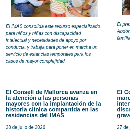
El pre
El IMAS consolida este recurso especializado
Abdón
para niños y niñas con discapacidad
famili
intelectual y necesidades de apoyo por
conducta, y trabaja para poner en marcha un
servicio de estancias temporales para los
casos de mayor complejidad
El Consell de Mallorca avanza en
El C
la atención a las personas
marc
mayores con la implantación de la
inte
historia clínica compartida en las
disc
residencias del IMAS
grav
28 de julio de 2026
27 de 