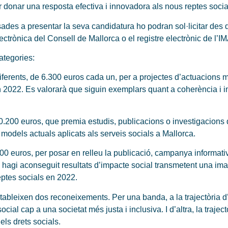
r donar una resposta efectiva i innovadora als nous reptes socia
sades a presentar la seva candidatura ho podran sol·licitar des d
ctrònica del Consell de Mallorca o el registre electrònic de l’I
ategories:
ferents, de 6.300 euros cada un, per a projectes d’actuacions m
2022. Es valorarà que siguin exemplars quant a coherència i im
200 euros, que premia estudis, publicacions o investigacions 
els models actuals aplicats als serveis socials a Mallorca.
300 euros, per posar en relleu la publicació, campanya informati
hagi aconseguit resultats d’impacte social transmetent una imatg
reptes socials en 2022.
stableixen dos reconeixements. Per una banda, a la trajectòria d’u
cial cap a una societat més justa i inclusiva. I d’altra, la trajec
els drets socials.