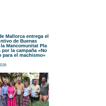
de Mallorca entrega el
intivo de Buenas
 la Mancomunitat Pla
a por la campaña «No
o para el machismo»
2026