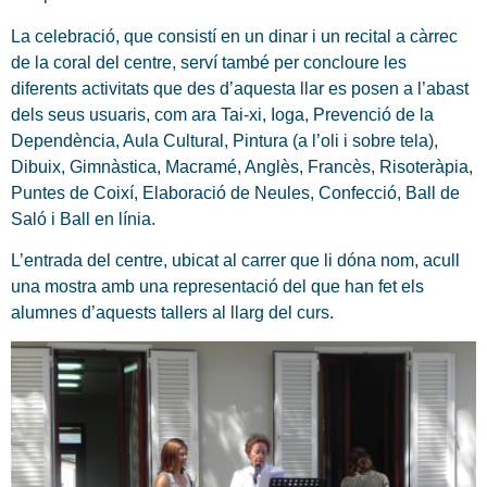
La celebració, que consistí en un dinar i un recital a càrrec
de la coral del centre, serví també per concloure les
diferents activitats que des d’aquesta llar es posen a l’abast
dels seus usuaris, com ara Tai-xi, Ioga, Prevenció de la
Dependència, Aula Cultural, Pintura (a l’oli i sobre tela),
Dibuix, Gimnàstica, Macramé, Anglès, Francès, Risoteràpia,
Puntes de Coixí, Elaboració de Neules, Confecció, Ball de
Saló i Ball en línia.
L’entrada del centre, ubicat al carrer que li dóna nom, acull
una mostra amb una representació del que han fet els
alumnes d’aquests tallers al llarg del curs.