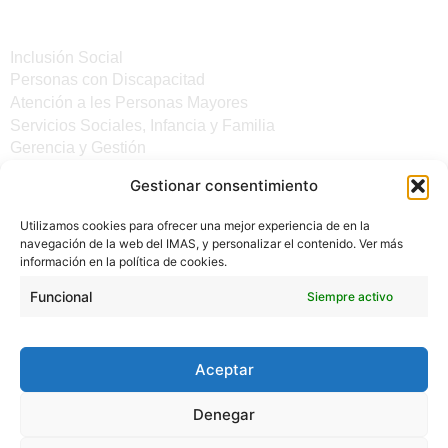
Servicios
Inclusión Social
Personas con Discapacitad
Atención a les Personas Mayores
Servicios Sociales, Infancia y Familia
Gerencia y Gestión
Gestionar consentimiento
Otros enlaces
Utilizamos cookies para ofrecer una mejor experiencia de en la
Noticias
navegación de la web del IMAS, y personalizar el contenido. Ver más
Sede electrónica del CiM
información en la política de cookies.
Aviso legal
Protección de Datos
Funcional
Siempre activo
Política de cookies
Accesibilidad
Aceptar
Denegar