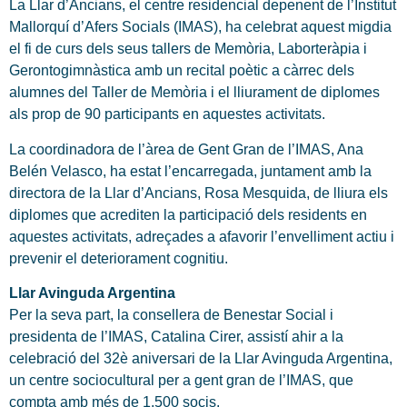
La Llar d’Ancians, el centre residencial depenent de l’Institut
Mallorquí d’Afers Socials (IMAS), ha celebrat aquest migdia
el fi de curs dels seus tallers de Memòria, Laborteràpia i
Gerontogimnàstica amb un recital poètic a càrrec dels
alumnes del Taller de Memòria i el lliurament de diplomes
als prop de 90 participants en aquestes activitats.
La coordinadora de l’àrea de Gent Gran de l’IMAS, Ana
Belén Velasco, ha estat l’encarregada, juntament amb la
directora de la Llar d’Ancians, Rosa Mesquida, de lliura els
diplomes que acrediten la participació dels residents en
aquestes activitats, adreçades a afavorir l’envelliment actiu i
prevenir el deteriorament cognitiu.
Llar Avinguda Argentina
Per la seva part, la consellera de Benestar Social i
presidenta de l’IMAS, Catalina Cirer, assistí ahir a la
celebració del 32è aniversari de la Llar Avinguda Argentina,
un centre sociocultural per a gent gran de l’IMAS, que
compta amb més de 1.500 socis.