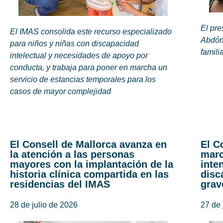
El pre
El IMAS consolida este recurso especializado
Abdón
para niños y niñas con discapacidad
famili
intelectual y necesidades de apoyo por
conducta, y trabaja para poner en marcha un
servicio de estancias temporales para los
casos de mayor complejidad
El Consell de Mallorca avanza en
El C
la atención a las personas
marc
mayores con la implantación de la
inte
historia clínica compartida en las
disc
residencias del IMAS
grav
28 de julio de 2026
27 de 