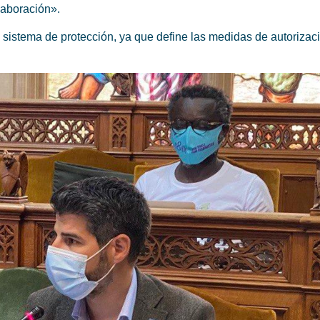
laboración».
 sistema de protección, ya que define las medidas de autorizac