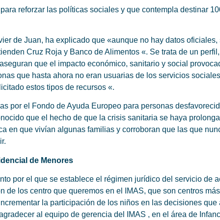
ra reforzar las políticas sociales y que contempla destinar 10
ier de Juan, ha explicado que «aunque no hay datos oficiales, s
enden Cruz Roja y Banco de Alimentos «. Se trata de un perfil
 aseguran que el impacto económico, sanitario y social provo
onas que hasta ahora no eran usuarias de los servicios sociale
icitado estos tipos de recursos «.
as por el Fondo de Ayuda Europeo para personas desfavorecida
nocido que el hecho de que la crisis sanitaria se haya prolong
a en que vivían algunas familias y corroboran que las que nunc
r.
idencial de Menores
 por el que se establece el régimen jurídico del servicio de 
n de los centro que queremos en el IMAS, que son centros más
rementar la participación de los niños en las decisiones que a
radecer al equipo de gerencia del IMAS , en el área de Infanci