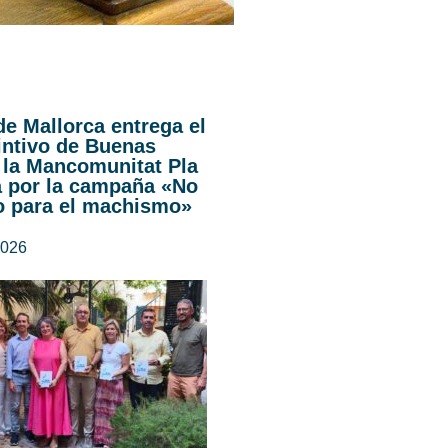
de Mallorca entrega el
intivo de Buenas
 la Mancomunitat Pla
a por la campaña «No
o para el machismo»
2026