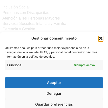
Inclusión Social
Personas con Discapacitad
Atención a les Personas Mayores
Servicios Sociales, Infancia y Familia
Gerencia y Gestión
Gestionar consentimiento
Otros enlaces
Utilizamos cookies para ofrecer una mejor experiencia de en la
Noticias
navegación de la web del IMAS, y personalizar el contenido. Ver más
Sede electrónica del CiM
información en la política de cookies.
Aviso legal
Protección de Datos
Funcional
Siempre activo
Política de cookies
Accesibilidad
Aceptar
Denegar
Guardar preferencias