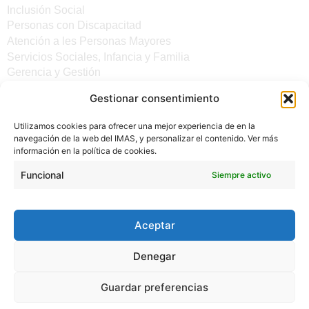
Inclusión Social
Personas con Discapacitad
Atención a les Personas Mayores
Servicios Sociales, Infancia y Familia
Gerencia y Gestión
Gestionar consentimiento
Otros enlaces
Utilizamos cookies para ofrecer una mejor experiencia de en la
Noticias
navegación de la web del IMAS, y personalizar el contenido. Ver más
Sede electrónica del CiM
información en la política de cookies.
Aviso legal
Protección de Datos
Funcional
Siempre activo
Política de cookies
Accesibilidad
Aceptar
Denegar
Guardar preferencias
(C) 2024 - INSTITUTO MALLORQUÍN DE ASUNTOS