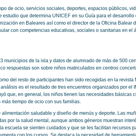
po de ocio, servicios sociales, deportes, espacios públicos, vid
 estudio que determina UNICEF en su Guía para el desarrollo 
zación en Baleares así como el director de la Oficina Balear d
ular con competencias educativas, sociales o sanitarias en el á
53 municipios de la isla y datos de alumnado de más de 500 cen
nco respuestas son sobre niños matriculados en centros concer
omo del resto de participantes han sido recogidas en la revista M
análisis es el resultado de tres encuentros organizados por el
yó que, en general, los niños tienen las necesidades básicas cu
 más tiempo de ocio con sus familias.
e alimentación saludable y diseño de menús y deporte. Las mu
as por la salud mental, aunque ambos géneros muestran interés
 escuela se sienten cuidados y que se les facilitan recursos 
aumenta con los cursos. Se destaca la necesidad de herramient