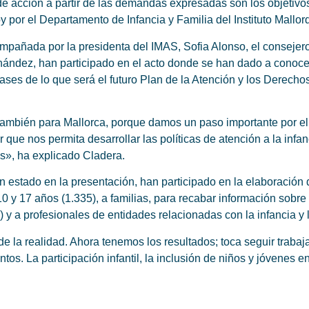
de acción a partir de las demandas expresadas son los objetivo
 por el Departamento de Infancia y Familia del Instituto Mallo
mpañada por la presidenta del IMAS, Sofia Alonso, el consejer
ernández, han participado en el acto donde se han dado a conoce
s bases de lo que será el futuro Plan de la Atención y los Derech
 también para Mallorca, porque damos un paso importante por el
r que nos permita desarrollar las políticas de atención a la inf
s», ha explicado Cladera.
n estado en la presentación, han participado en la elaboración 
0 y 17 años (1.335), a familias, para recabar información sobre
y a profesionales de entidades relacionadas con la infancia y 
de la realidad. Ahora tenemos los resultados; toca seguir trabaj
s. La participación infantil, la inclusión de niños y jóvenes en