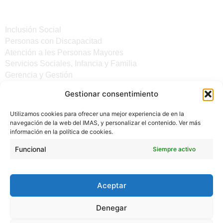
Servicios
Inclusión Social
Personas con Discapacitad
Atención a les Personas Mayores
Servicios Sociales, Infancia y Familia
Gerencia y Gestión
Gestionar consentimiento
Otros enlaces
Utilizamos cookies para ofrecer una mejor experiencia de en la
Noticias
navegación de la web del IMAS, y personalizar el contenido. Ver más
Sede electrónica del CiM
información en la política de cookies.
Aviso legal
Protección de Datos
Funcional
Siempre activo
Política de cookies
Accesibilidad
Aceptar
Denegar