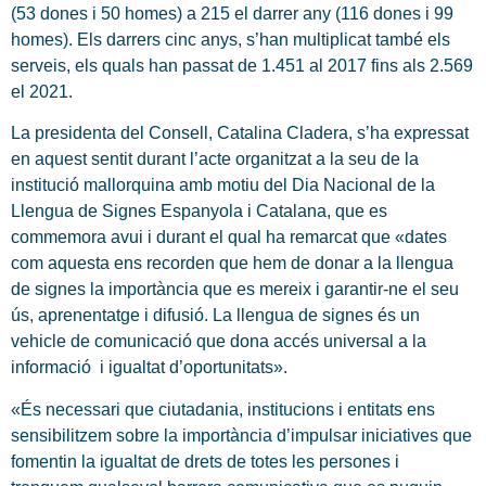
(53 dones i 50 homes) a 215 el darrer any (116 dones i 99
homes). Els darrers cinc anys, s’han multiplicat també els
serveis, els quals han passat de 1.451 al 2017 fins als 2.569
el 2021.
La presidenta del Consell, Catalina Cladera, s’ha expressat
en aquest sentit durant l’acte organitzat a la seu de la
institució mallorquina amb motiu del Dia Nacional de la
Llengua de Signes Espanyola i Catalana, que es
commemora avui i durant el qual ha remarcat que «dates
com aquesta ens recorden que hem de donar a la llengua
de signes la importància que es mereix i garantir-ne el seu
ús, aprenentatge i difusió. La llengua de signes és un
vehicle de comunicació que dona accés universal a la
informació i igualtat d’oportunitats».
«És necessari que ciutadania, institucions i entitats ens
sensibilitzem sobre la importància d’impulsar iniciatives que
fomentin la igualtat de drets de totes les persones i