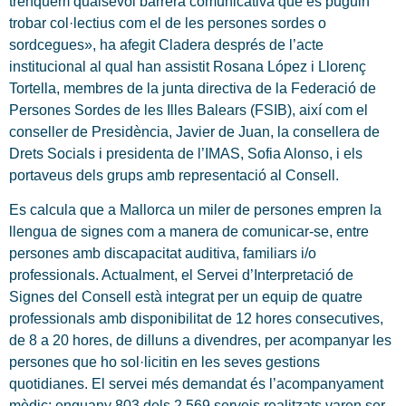
trenquem qualsevol barrera comunicativa que es puguin
trobar col·lectius com el de les persones sordes o
sordcegues», ha afegit Cladera després de l’acte
institucional al qual han assistit Rosana López i Llorenç
Tortella, membres de la junta directiva de la Federació de
Persones Sordes de les Illes Balears (FSIB), així com el
conseller de Presidència, Javier de Juan, la consellera de
Drets Socials i presidenta de l’IMAS, Sofia Alonso, i els
portaveus dels grups amb representació al Consell.
Es calcula que a Mallorca un miler de persones empren la
llengua de signes com a manera de comunicar-se, entre
persones amb discapacitat auditiva, familiars i/o
professionals. Actualment, el Servei d’Interpretació de
Signes del Consell està integrat per un equip de quatre
professionals amb disponibilitat de 12 hores consecutives,
de 8 a 20 hores, de dilluns a divendres, per acompanyar les
persones que ho sol·licitin en les seves gestions
quotidianes. El servei més demandat és l’acompanyament
mèdic: enguany 803 dels 2.569 serveis realitzats varen ser