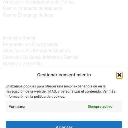
Atención a la ciudadanía de Palma
Centro Comarcal de Manacor
Centro Comarcal de Inca
Servicios
Inclusión Social
Personas con Discapacitad
Atención a les Personas Mayores
Servicios Sociales, Infancia y Familia
Gerencia y Gestión
Gestionar consentimiento
Otros enlaces
Utilizamos cookies para ofrecer una mejor experiencia de en la
Noticias
navegación de la web del IMAS, y personalizar el contenido. Ver más
Sede electrónica del CiM
información en la política de cookies.
Aviso legal
Protección de Datos
Funcional
Siempre activo
Política de cookies
Accesibilidad
Aceptar