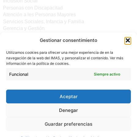
Inclusión Social
Personas con Discapacitad
Atención a les Personas Mayores
Servicios Sociales, Infancia y Familia
Gerencia y Gestión
Gestionar consentimiento
Otros enlaces
Utilizamos cookies para ofrecer una mejor experiencia de en la
Noticias
navegación de la web del IMAS, y personalizar el contenido. Ver más
Sede electrónica del CiM
información en la política de cookies.
Aviso legal
Protección de Datos
Funcional
Siempre activo
Política de cookies
Accesibilidad
Aceptar
Denegar
Guardar preferencias
(C) 2024 - INSTITUTO MALLORQUÍN DE ASUNTOS