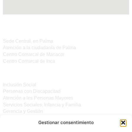
Sedes del IMAS
Sede Central, en Palma
Atención a la ciudadanía de Palma
Centro Comarcal de Manacor
Centro Comarcal de Inca
Servicios
Inclusión Social
Personas con Discapacitad
Atención a les Personas Mayores
Servicios Sociales, Infancia y Familia
Gerencia y Gestión
Gestionar consentimiento
Otros enlaces