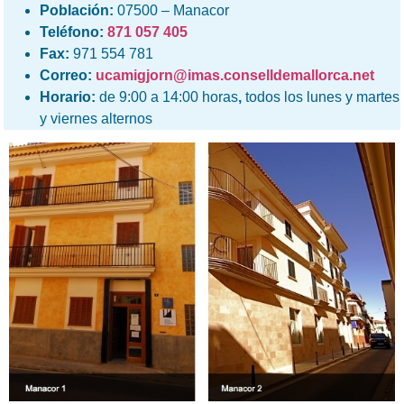
Población:
07500 – Manacor
Teléfono:
871 057 405
Fax:
971 554 781
Correo:
ucamigjorn@imas.conselldemallorca.net
Horario:
de 9:00 a 14:00 horas
,
todos los lunes y martes
y viernes alternos