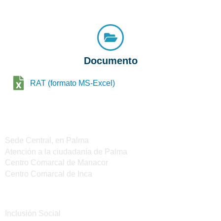
Documento
RAT (formato MS-Excel)
Sedes del IMAS
Sede Central, en Palma
Atención a la ciudadanía de Palma
Centro Comarcal de Manacor
Centro Comarcal de Inca
Servicios
Inclusión Social