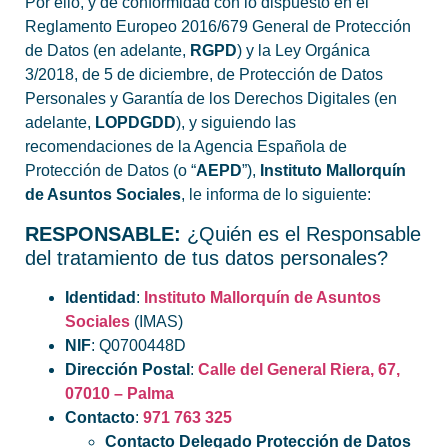
Por ello, y de conformidad con lo dispuesto en el
Reglamento Europeo 2016/679 General de Protección
de Datos (en adelante,
RGPD
) y la Ley Orgánica
3/2018, de 5 de diciembre, de Protección de Datos
Personales y Garantía de los Derechos Digitales (en
adelante,
LOPDGDD
), y siguiendo las
recomendaciones de la Agencia Española de
Protección de Datos (o “
AEPD
”),
Instituto Mallorquín
de Asuntos Sociales
, le informa de lo siguiente:
RESPONSABLE:
¿Quién es el Responsable
del tratamiento de tus datos personales?
Identidad
:
Instituto Mallorquín de Asuntos
Sociales
(IMAS)
NIF
: Q0700448D
Dirección Postal
:
Calle del General Riera, 67,
07010 – Palma
Contacto
:
971 763 325
Contacto Delegado Protección de Datos