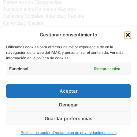
Personas con Discapacitad
Atención a les Personas Mayores
Servicios Sociales, Infancia y Familia
Gerencia y Gestión
Gestionar consentimiento
Otros enlaces
Utilizamos cookies para ofrecer una mejor experiencia de en la
Noticias
navegación de la web del IMAS, y personalizar el contenido. Ver más
Sede electrónica del CiM
información en la política de cookies.
Aviso legal
Protección de Datos
Funcional
Siempre activo
Política de cookies
Accesibilidad
Aceptar
Denegar
Guardar preferencias
(C) 2024 - INSTITUTO MALLORQUÍN DE ASUNTOS
Política de cookies
Declaración de privacidad
Impressum
SOCIALES - CONSELL DE MALLORCA